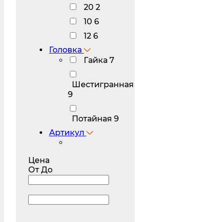
20
2
10
6
12
6
Головка
Гайка
7
Шестигранная
9
Потайная
9
Артикул
Цена
От
До