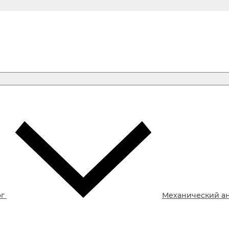
ог
Механический а