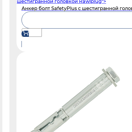
шестигранной головкой Rawlplug">
Анкер болт SafetyPlus с шестигранной голо