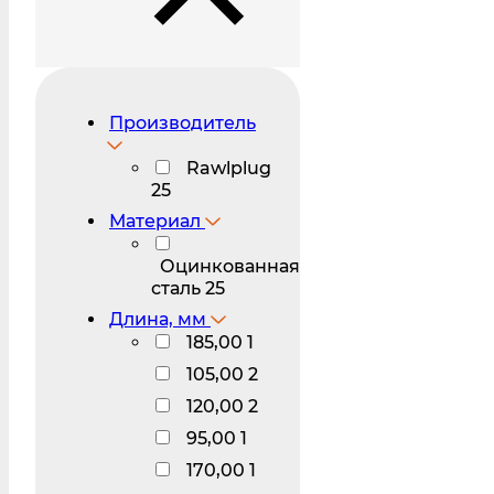
Производитель
Rawlplug
25
Материал
Оцинкованная
сталь
25
Длина, мм
185,00
1
105,00
2
120,00
2
95,00
1
170,00
1