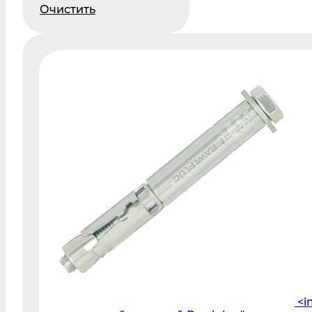
Очистить
<i