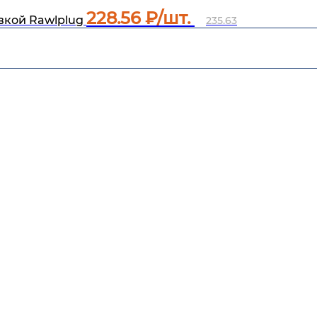
228.56
₽/шт.
вкой Rawlplug
235.63