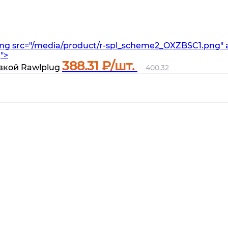
mg src="/media/product/r-spl_scheme2_OXZBSC1.png" 
">
388.31
₽/шт.
вкой Rawlplug
400.32