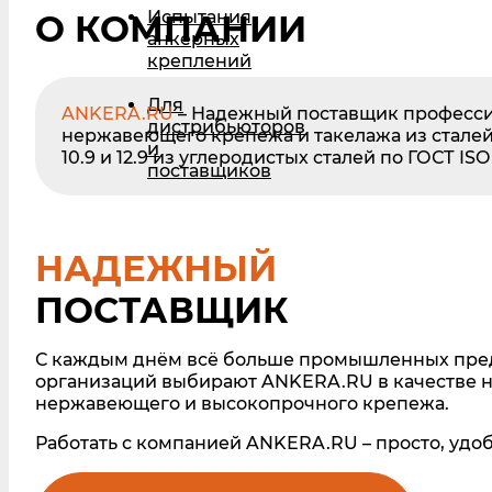
Испытания
О КОМПАНИИ
анкерных
креплений
Для
ANKERA.RU
– Надежный поставщик професси
дистрибьюторов
нержавеющего крепежа и такелажа из сталей м
и
10.9 и 12.9 из углеродистых сталей по ГОСТ ISO
поставщиков
НАДЕЖНЫЙ
ПОСТАВЩИК
С каждым днём всё больше промышленных пре
организаций выбирают ANKERA.RU в качестве 
нержавеющего и высокопрочного крепежа.
Работать с компанией ANKERA.RU – просто, удоб