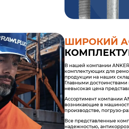
ШИРОКИЙ А
КОМПЛЕКТ
В нашей компании ANKER
комплектующих для ремон
продукции на наших склад
Главными достоинствами 
невысокая цена представ
Ассортимент компании AN
возникающие в машиностр
производстве, погрузо-ра
Все представленные ком
надежностью, антикорро