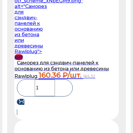
otr_scheme_xNbEGM9.png"
alt="Саморез
для
сэндвич-
панелей к
основанию
из бетона
или
древесины
Rawlplug">
хит
Саморез для сэндвич-панелей к
основанию из бетона или древесины
160.36
₽/шт.
Rawlplug
165.32