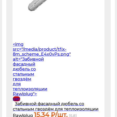
<img
src="/media/product/tfix-
8m_scheme_E4x0vPs.png"
alt="Забивной
фасадный
дюбель со
стальным
гвоздём
для
теплоизоляции
Rawlplug">
хит
Забивной фасадный дюбель со
стальным гвоздём для теплоизоляции
15.34
₽/шт.
Rawlplug
15.81