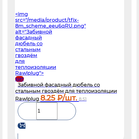
<img
src="/media/product/tfix-
8m_scheme_eeu6qRU.png"
alt="Забивной
фасадный
дюбель со
стальным
гвоздём
для
теплоизоляции
Rawlplug">
хит
Забивной фасадный дюбель со
стальным гвоздём для теплоизоляции
8.25
₽/шт.
Rawlplug
8.51