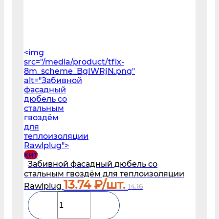
<img
src="/media/product/tfix-
8m_scheme_BgIWRjN.png"
alt="Забивной
фасадный
дюбель со
стальным
гвоздём
для
теплоизоляции
Rawlplug">
хит
Забивной фасадный дюбель со
стальным гвоздём для теплоизоляции
13.74
₽/шт.
Rawlplug
14.16