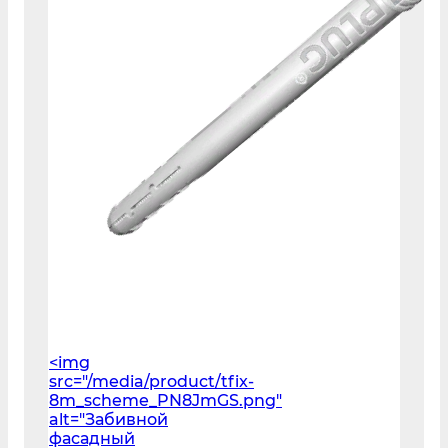
<img
src="/media/product/tfix-
8m_scheme_PN8JmGS.png"
alt="Забивной
фасадный