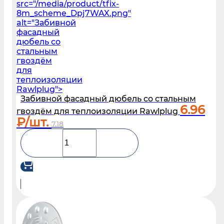
src="/media/product/tfix-
8m_scheme_Dpj7WAX.png"
alt="Забивной
фасадный
дюбель со
стальным
гвоздём
для
теплоизоляции
Rawlplug">
Забивной фасадный дюбель со стальным
6.96
гвоздём для теплоизоляции Rawlplug
₽/шт.
7.18