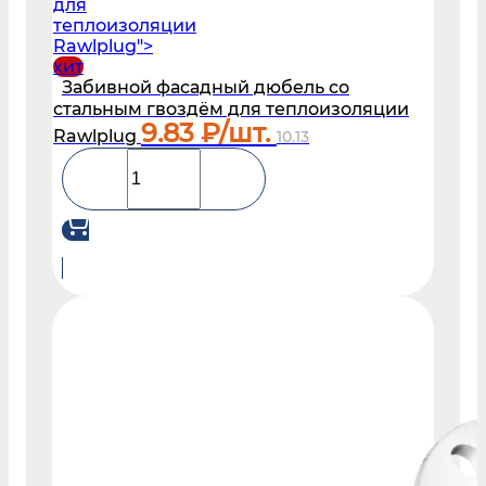
для
теплоизоляции
Rawlplug">
хит
Забивной фасадный дюбель со
стальным гвоздём для теплоизоляции
9.83
₽/шт.
Rawlplug
10.13