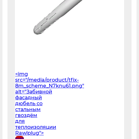
<img
src="/media/product/tfix-
8m_scheme_N7knu61.png"
alt="Забивной
фасадный
дюбель со
стальным
гвоздём
для
теплоизоляции
Rawlplug">
хит