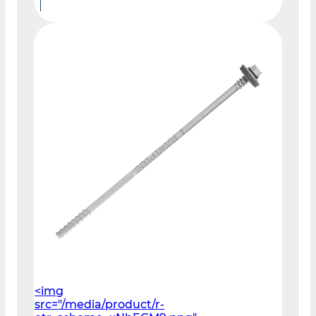
<img
src="/media/product/r-