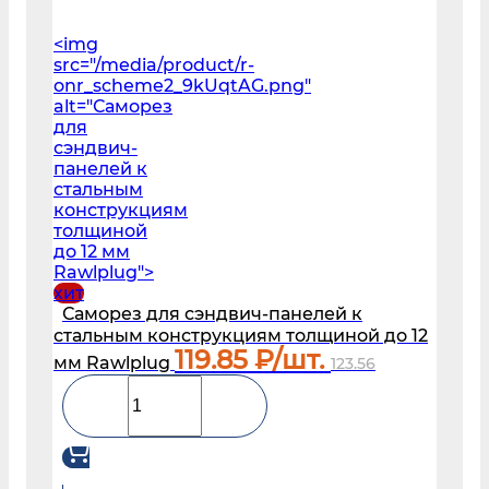
<img
src="/media/product/r-
onr_scheme2_9kUqtAG.png"
alt="Саморез
для
сэндвич-
панелей к
стальным
конструкциям
толщиной
до 12 мм
Rawlplug">
хит
Саморез для сэндвич-панелей к
стальным конструкциям толщиной до 12
119.85
₽/шт.
мм Rawlplug
123.56