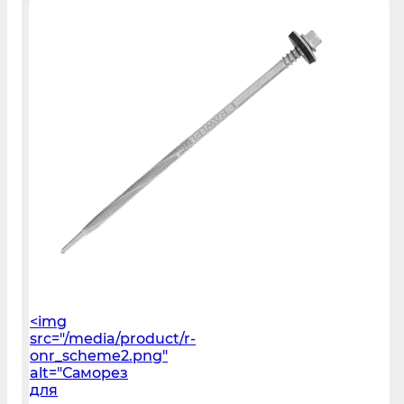
<img
src="/media/product/r-
onr_scheme2.png"
alt="Саморез
для