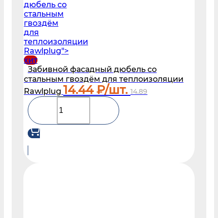
дюбель со
стальным
гвоздём
для
теплоизоляции
Rawlplug">
хит
Забивной фасадный дюбель со
стальным гвоздём для теплоизоляции
14.44
₽/шт.
Rawlplug
14.89