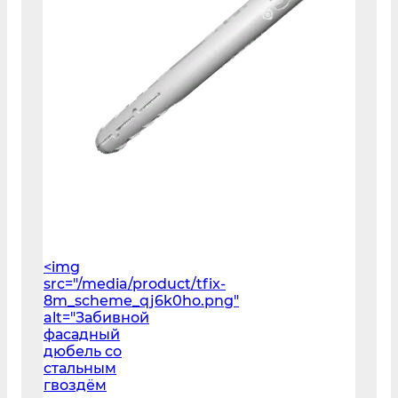
<img
src="/media/product/tfix-
8m_scheme_qj6k0ho.png"
alt="Забивной
фасадный
дюбель со
стальным
гвоздём