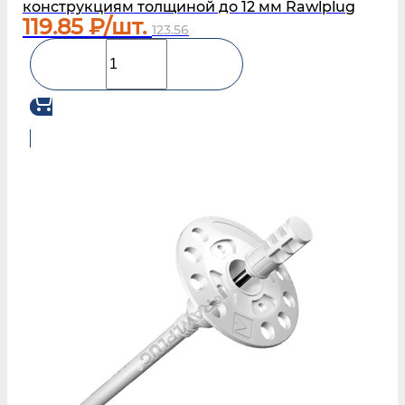
конструкциям толщиной до 12 мм Rawlplug
119.85
₽/шт.
123.56