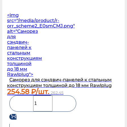
<img
src="/media/product/r-
orr_scheme2_E0smCMJ.png"
alt="Саморез
для
сэндвич-
панелей к
стальным
конструкциям
толщиной
до 18 мм
Rawlplug">
Саморез для сэндвич-панелей к стальным
конструкциям толщиной до 18 мм Rawlplug
254.58
₽/шт.
262.45