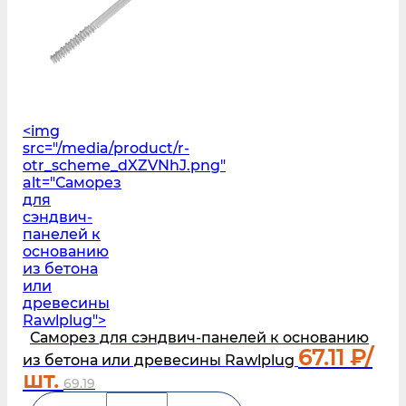
<img
src="/media/product/r-
otr_scheme_dXZVNhJ.png"
alt="Саморез
для
сэндвич-
панелей к
основанию
из бетона
или
древесины
Rawlplug">
Саморез для сэндвич-панелей к основанию
67.11
₽/
из бетона или древесины Rawlplug
шт.
69.19