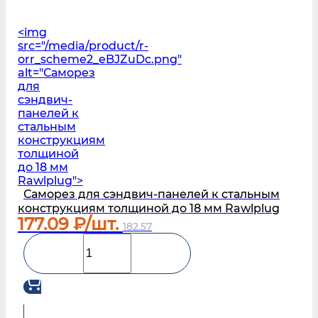
<img
src="/media/product/r-
orr_scheme2_eBJZuDc.png"
alt="Саморез
для
сэндвич-
панелей к
стальным
конструкциям
толщиной
до 18 мм
Rawlplug">
Саморез для сэндвич-панелей к стальным
конструкциям толщиной до 18 мм Rawlplug
177.09
₽/шт.
182.57