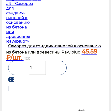
alt="Саморез
для
сэндвич-
панелей к
основанию
из бетона
или
древесины
Rawlplug">
Саморез для сэндвич-панелей к основанию
45.59
из бетона или древесины Rawlplug
₽/шт.
47.0