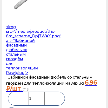
<img
src="/media/product/tfix-
8m_scheme_Dpj7WAX.png"
alt="Забивной
фасадный
дюбель со
стальным
гвоздём
для
теплоизоляции
Rawlplug">
Забивной фасадный дюбель со стальным
6.96
гвоздём для теплоизоляции Rawlplug
₽/шт.
7.18