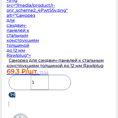
<img
src="/media/product/r-
onr_scheme2_4PwtS5v.png"
alt="Саморез
для
сэндвич-
панелей к
стальным
конструкциям
толщиной
до 12 мм
Rawlplug">
Саморез для сэндвич-панелей к стальным
конструкциям толщиной до 12 мм Rawlplug
69.3
₽/шт.
71.44