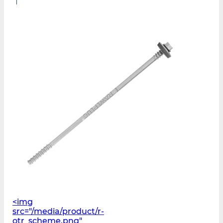
<img
src="/media/product/r-
otr_scheme.png"