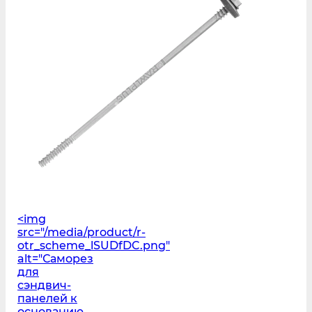
<img
src="/media/product/r-
otr_scheme_lSUDfDC.png"
alt="Саморез
для
сэндвич-
панелей к
основанию