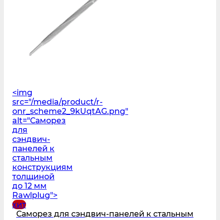
<img
src="/media/product/r-
onr_scheme2_9kUqtAG.png"
alt="Саморез
для
сэндвич-
панелей к
стальным
конструкциям
толщиной
до 12 мм
Rawlplug">
хит
Саморез для сэндвич-панелей к стальным