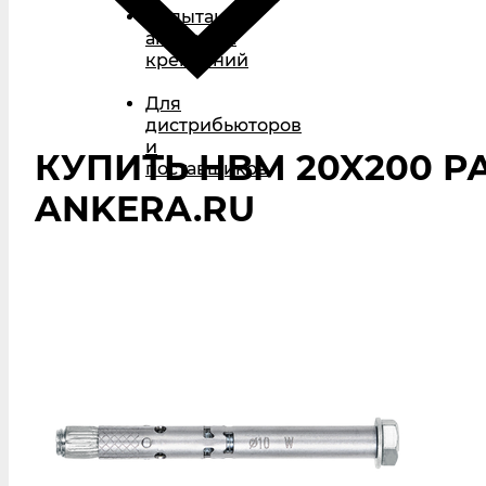
Испытания
анкерных
креплений
Для
дистрибьюторов
и
КУПИТЬ HBM 20X200 Р
поставщиков
ANKERA.RU