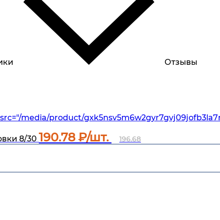
ики
Отзывы
src="/media/product/gxk5nsv5m6w2gyr7gvj09jofb3la7r
190.78
₽/шт.
вки 8/30
196.68