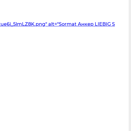
e6i_5lmLZ8K.png" alt="Sormat Анкер LIEBIG S