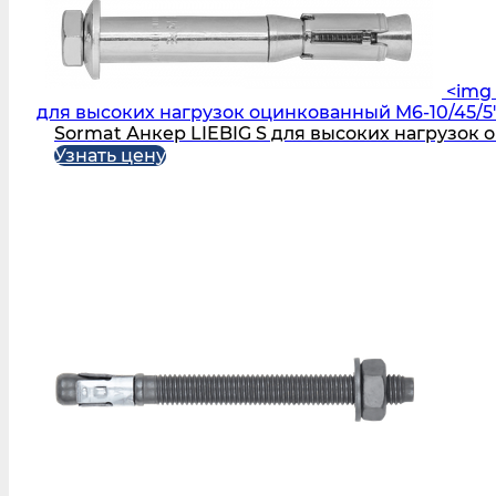
<img 
для высоких нагрузок оцинкованный M6-10/45/5
Sormat Анкер LIEBIG S для высоких нагрузок 
Узнать цену