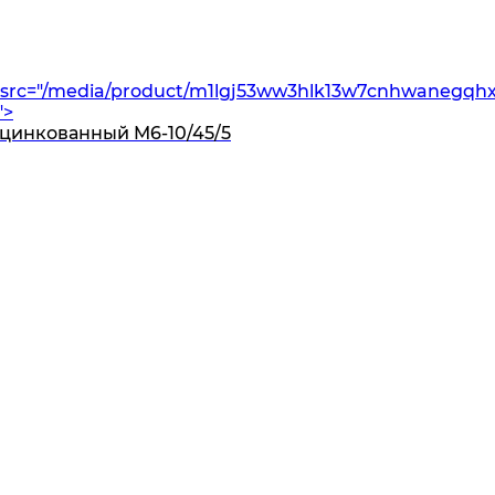
src="/media/product/m1lgj53ww3hlk13w7cnhwanegqhxu
">
оцинкованный M6-10/45/5