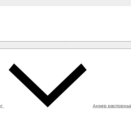
ог
Анкер распорны