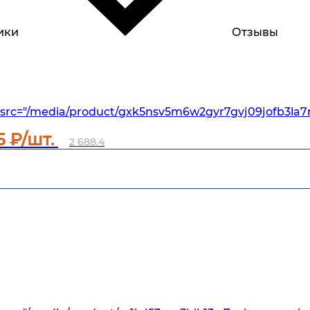
ики
Отзывы
src="/media/product/gxk5nsv5m6w2gyr7gvj09jofb3la7
75
₽/шт.
2 688.4