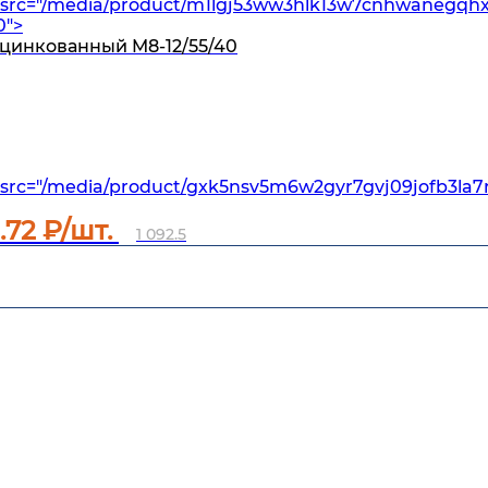
src="/media/product/m1lgj53ww3hlk13w7cnhwanegqhxu
0">
оцинкованный M8-12/55/40
src="/media/product/gxk5nsv5m6w2gyr7gvj09jofb3la7
9.72
₽/шт.
1 092.5