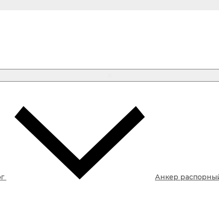
ог
Анкер распорны