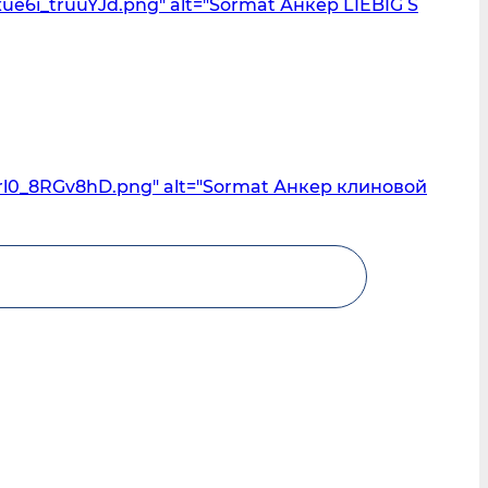
e6i_truuYJd.png" alt="Sormat Анкер LIEBIG S
rl0_8RGv8hD.png" alt="Sormat Анкер клиновой