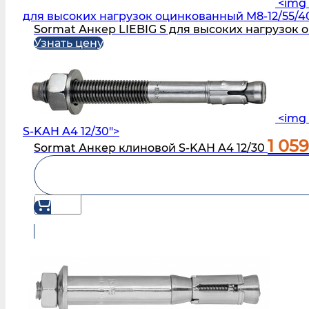
<img 
для высоких нагрузок оцинкованный M8-12/55/4
Sormat Анкер LIEBIG S для высоких нагрузок 
Узнать цену
<img 
S‑KAH A4 12/30">
1 05
Sormat Анкер клиновой S‑KAH A4 12/30