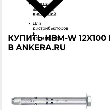
Испытания
анкерных
креплений
Для
дистрибьюторов
и
КУПИТЬ HBM-W 12X100
поставщиков
В ANKERA.RU