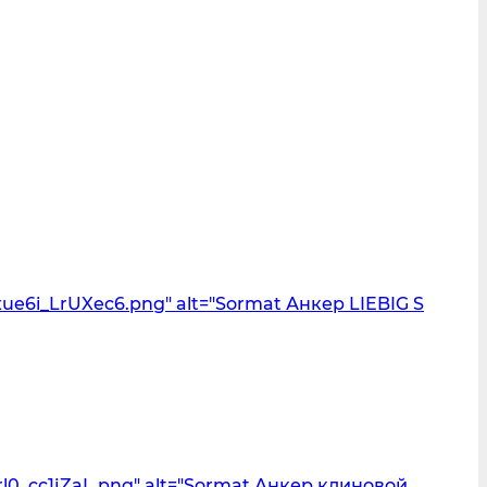
e6i_LrUXec6.png" alt="Sormat Анкер LIEBIG S
l0_cc1jZaL.png" alt="Sormat Анкер клиновой