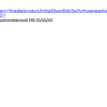
src="/media/product/m1lgj53ww3hlk13w7cnhwanegqhxu
0">
оцинкованный M6-10/45/40