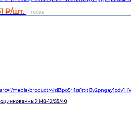
31
₽/шт.
1 009.6
src="/media/product/4izli3po5rl1zs1rxti3v2pngay1cdv1_
 оцинкованный M8-12/55/40