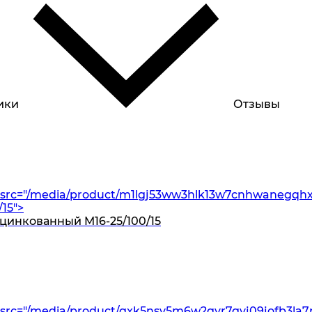
ики
Отзывы
src="/media/product/m1lgj53ww3hlk13w7cnhwanegqhxu
15">
оцинкованный M16-25/100/15
src="/media/product/gxk5nsv5m6w2gyr7gvj09jofb3la7r