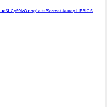
e6i_Cp59lvO.png" alt="Sormat Анкер LIEBIG S