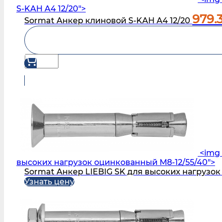
S‑KAH A4 12/20">
979.
Sormat Анкер клиновой S‑KAH A4 12/20
<img 
высоких нагрузок оцинкованный M8-12/55/40">
Sormat Анкер LIEBIG SK для высоких нагрузок
Узнать цену