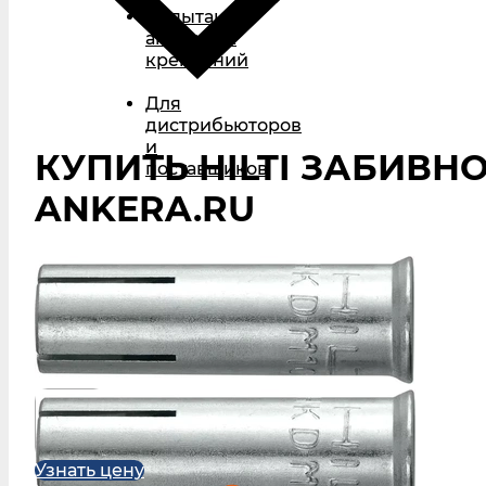
Испытания
анкерных
креплений
Для
дистрибьюторов
и
КУПИТЬ HILTI ЗАБИВНО
поставщиков
ANKERA.RU
Узнать цену