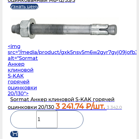
оцинкованный M8-12/55/5
Узнать цену
<img
src="/media/product/gxk5nsv5m6w2gyr7gvj09jofb3
alt="Sormat
Анкер
клиновой
S‑KAK
горячей
оцинковки
20/130">
Sormat Анкер клиновой S‑KAK горячей
3 241.74
₽/шт.
оцинковки 20/130
3 342.0