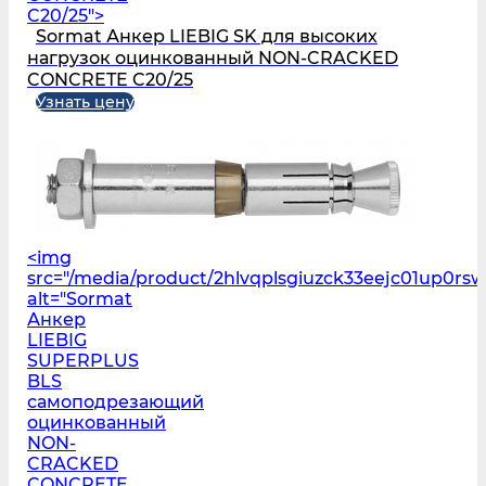
C20/25">
Sormat Анкер LIEBIG SK для высоких
нагрузок оцинкованный NON-CRACKED
CONCRETE C20/25
Узнать цену
<img
src="/media/product/2hlvqplsgiuzck33eejc01up0r
alt="Sormat
Анкер
LIEBIG
SUPERPLUS
BLS
самоподрезающий
оцинкованный
NON-
CRACKED
CONCRETE