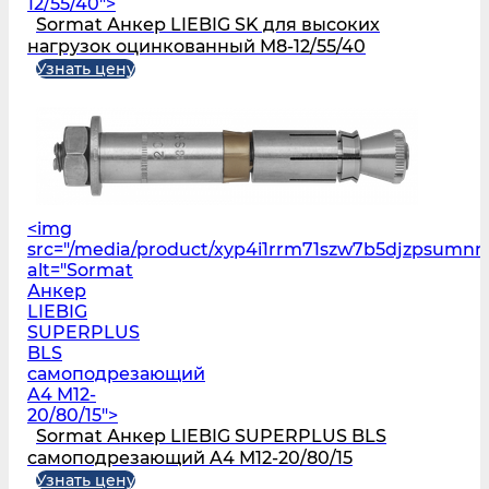
12/55/40">
Sormat Анкер LIEBIG SK для высоких
нагрузок оцинкованный M8-12/55/40
Узнать цену
<img
src="/media/product/xyp4i1rrm71szw7b5djzpsumn
alt="Sormat
Анкер
LIEBIG
SUPERPLUS
BLS
самоподрезающий
A4 M12-
20/80/15">
Sormat Анкер LIEBIG SUPERPLUS BLS
самоподрезающий A4 M12-20/80/15
Узнать цену