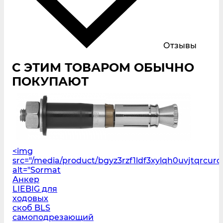
Отзывы
С ЭТИМ ТОВАРОМ ОБЫЧНО
ПОКУПАЮТ
<img
src="/media/product/bgyz3rzf1ldf3xylqh0uvjtqrcur
alt="Sormat
Анкер
LIEBIG для
ходовых
скоб BLS
самоподрезающий