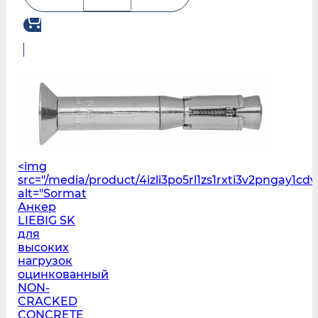
<img
src="/media/product/4izli3po5rl1zs1rxti3v2pngay1cdv
alt="Sormat
Анкер
LIEBIG SK
для
высоких
нагрузок
оцинкованный
NON-
CRACKED
CONCRETE