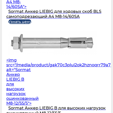
A4 M8-
14/60SA">
Sormat Анкер LIEBIG для ходовых скоб BLS
самоподрезающий A4 M8-14/60SA
Узнать цену
<img
src="/media/product/gak70c3plui2ok2hznoqrr79a7j
alt="Sormat
Анкер
LIEBIG B
для
высоких
нагрузок
оцинкованный
M8-12/55/5">
Sormat Анкер LIEBIG B для высоких нагрузок