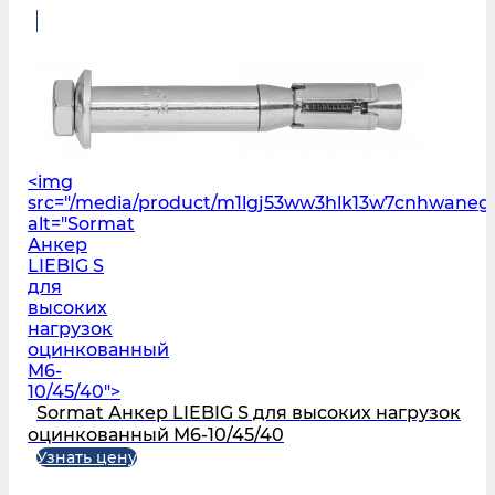
<img
src="/media/product/m1lgj53ww3hlk13w7cnhwaneg
alt="Sormat
Анкер
LIEBIG S
для
высоких
нагрузок
оцинкованный
M6-
10/45/40">
Sormat Анкер LIEBIG S для высоких нагрузок
оцинкованный M6-10/45/40
Узнать цену