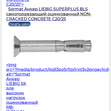
C20/25">
Sormat Анкер LIEBIG SUPERPLUS BLS
самоподрезающий оцинкованный NON-
CRACKED CONCRETE C20/25
Узнать цену
<img
src="/media/product/4izli3po5rl1zs1rxti3v2pngay1cd
alt="Sormat
Анкер
LIEBIG SK
для
высоких
нагрузок
оцинкованный
M8-