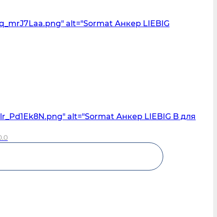
1q_mrJ7Laa.png" alt="Sormat Анкер LIEBIG
lr_Pd1Ek8N.png" alt="Sormat Анкер LIEBIG B для
0.0