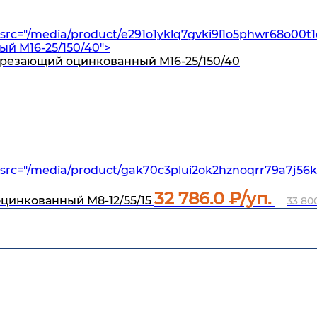
src="/media/product/e291o1yklq7gvki9l1o5phwr68o00t
 M16-25/150/40">
резающий оцинкованный M16-25/150/40
src="/media/product/gak70c3plui2ok2hznoqrr79a7j56k
32 786.0
₽/уп.
оцинкованный M8-12/55/15
33 80