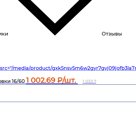
ики
Отзывы
src="/media/product/gxk5nsv5m6w2gyr7gvj09jofb3la7
1 002.69
₽/шт.
вки 16/60
1 033.7