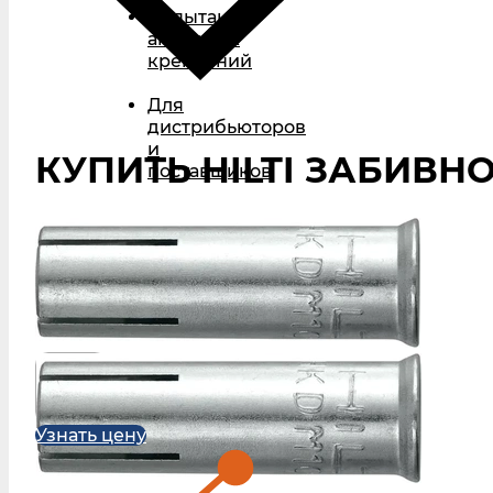
Испытания
анкерных
креплений
Для
дистрибьюторов
и
КУПИТЬ HILTI ЗАБИВНО
поставщиков
Узнать цену