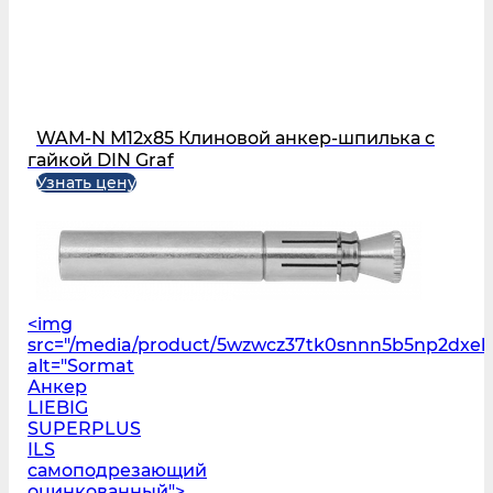
WAM-N М12х85 Клиновой анкер-шпилька с
гайкой DIN Graf
Узнать цену
<img
src="/media/product/5wzwcz37tk0snnn5b5np2dxeh
alt="Sormat
Анкер
LIEBIG
SUPERPLUS
ILS
самоподрезающий
оцинкованный">