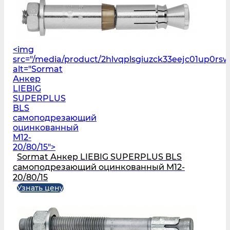
<img
src="/media/product/2hlvqplsgiuzck33eejc01up0r
alt="Sormat
Анкер
LIEBIG
SUPERPLUS
BLS
самоподрезающий
оцинкованный
M12-
20/80/15">
Sormat Анкер LIEBIG SUPERPLUS BLS
самоподрезающий оцинкованный M12-
20/80/15
Узнать цену