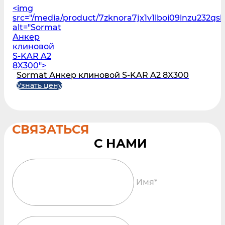
<img
src="/media/product/7zknora7jx1v1lboi09lnzu232qs
alt="Sormat
Анкер
клиновой
S-KAR A2
8X300">
Sormat Анкер клиновой S-KAR A2 8X300
Узнать цену
СВЯЗАТЬСЯ
Имя*