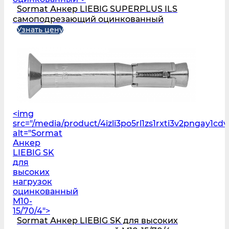
Sormat Анкер LIEBIG SUPERPLUS ILS
самоподрезающий оцинкованный
Узнать цену
<img
src="/media/product/4izli3po5rl1zs1rxti3v2pngay1c
alt="Sormat
Анкер
LIEBIG SK
для
высоких
нагрузок
оцинкованный
M10-
15/70/4">
Sormat Анкер LIEBIG SK для высоких