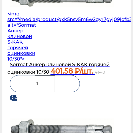
<img
src="/media/product/gxk5nsv5m6w2gyr7gvj09jofb3l
alt="Sormat
Анкер
клиновой
S‑KAK
горячей
оцинковки
10/30">
Sormat Анкер клиновой S‑KAK горячей
401.58
₽/шт.
оцинковки 10/30
414.0