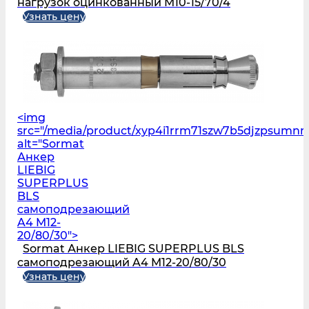
нагрузок оцинкованный M10-15/70/4
Узнать цену
<img
src="/media/product/xyp4i1rrm71szw7b5djzpsumn
alt="Sormat
Анкер
LIEBIG
SUPERPLUS
BLS
самоподрезающий
A4 M12-
20/80/30">
Sormat Анкер LIEBIG SUPERPLUS BLS
самоподрезающий A4 M12-20/80/30
Узнать цену