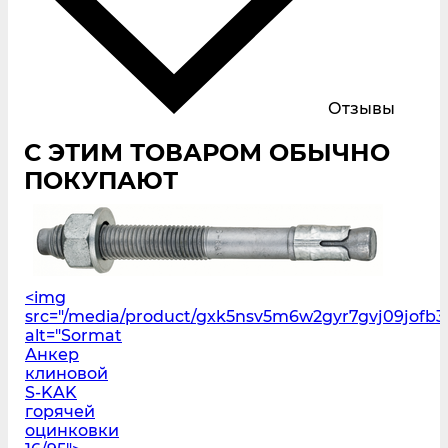
Отзывы
С ЭТИМ ТОВАРОМ ОБЫЧНО
ПОКУПАЮТ
<img
src="/media/product/gxk5nsv5m6w2gyr7gvj09jofb3l
alt="Sormat
Анкер
клиновой
S‑KAK
горячей
оцинковки