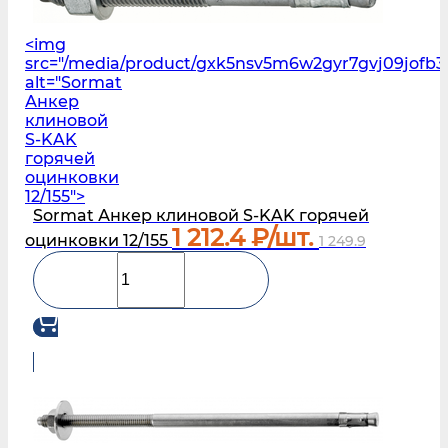
<img
src="/media/product/gxk5nsv5m6w2gyr7gvj09jofb3
alt="Sormat
Анкер
клиновой
S‑KAK
горячей
оцинковки
12/155">
Sormat Анкер клиновой S‑KAK горячей
1 212.4
₽/шт.
оцинковки 12/155
1 249.9