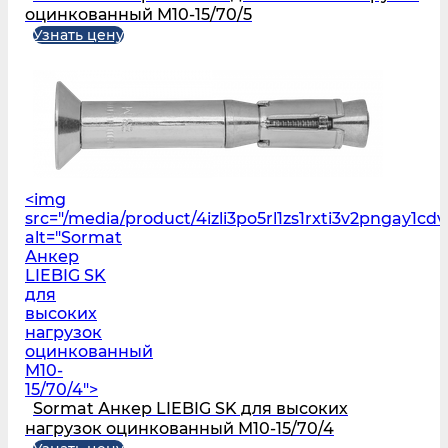
оцинкованный M10-15/70/5
Узнать цену
<img
src="/media/product/4izli3po5rl1zs1rxti3v2pngay1c
alt="Sormat
Анкер
LIEBIG SK
для
высоких
нагрузок
оцинкованный
M10-
15/70/4">
Sormat Анкер LIEBIG SK для высоких
нагрузок оцинкованный M10-15/70/4