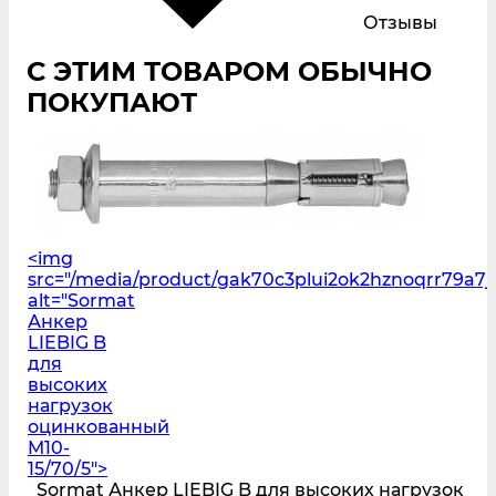
Отзывы
С ЭТИМ ТОВАРОМ ОБЫЧНО
ПОКУПАЮТ
<img
src="/media/product/gak70c3plui2ok2hznoqrr79a7j
alt="Sormat
Анкер
LIEBIG B
для
высоких
нагрузок
оцинкованный
M10-
15/70/5">
Sormat Анкер LIEBIG B для высоких нагрузок