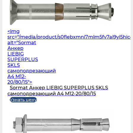
<img
src="/media/product/s0flebxmni7mlm5fv7ai9yi5h
alt="Sormat
Анкер
LIEBIG
SUPERPLUS
SKLS
самоподрезающий
A4 M12-
20/80/15">
Sormat Анкер LIEBIG SUPERPLUS SKLS
самоподрезающий A4 M12-20/80/15
Узнать цену