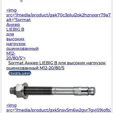
<img
src="/media/product/gak70c3plui2ok2hznoqrr79a7
alt="Sormat
Анкер
LIEBIG B
для
высоких
нагрузок
оцинкованный
M12-
20/80/5">
Sormat Анкер LIEBIG B для высоких нагрузок
оцинкованный M12-20/80/5
Узнать цену
<img
src="/media/product/gxk5nsv5m6w2gyr7gvj09jofb3