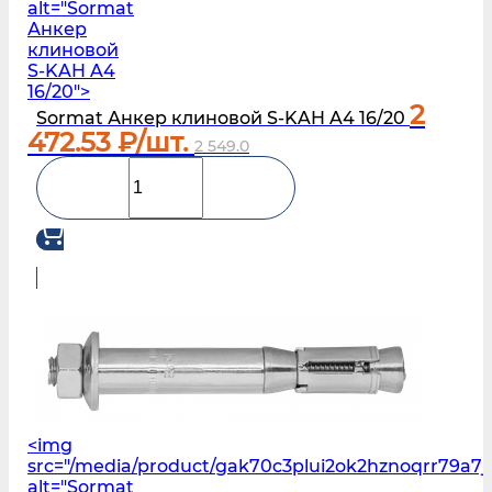
alt="Sormat
Анкер
клиновой
S‑KAH A4
16/20">
2
Sormat Анкер клиновой S‑KAH A4 16/20
472.53
₽/шт.
2 549.0
<img
src="/media/product/gak70c3plui2ok2hznoqrr79a7
alt="Sormat