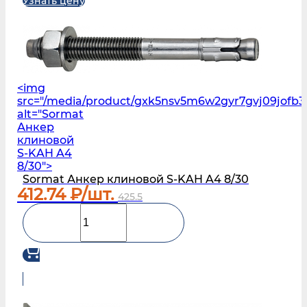
Узнать цену
<img
src="/media/product/gxk5nsv5m6w2gyr7gvj09jofb3
alt="Sormat
Анкер
клиновой
S‑KAH A4
8/30">
Sormat Анкер клиновой S‑KAH A4 8/30
412.74
₽/шт.
425.5