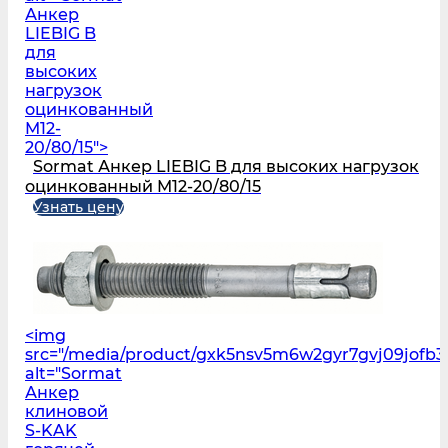
Анкер
LIEBIG B
для
высоких
нагрузок
оцинкованный
M12-
20/80/15">
Sormat Анкер LIEBIG B для высоких нагрузок
оцинкованный M12-20/80/15
Узнать цену
<img
src="/media/product/gxk5nsv5m6w2gyr7gvj09jofb3l
alt="Sormat
Анкер
клиновой
S‑KAK