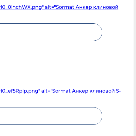
rl0_0lhchWX.png" alt="Sormat Анкер клиновой
l0_ef5Rplp.png" alt="Sormat Анкер клиновой S-