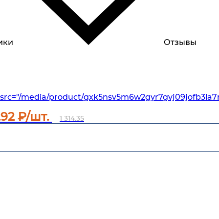
ики
Отзывы
src="/media/product/gxk5nsv5m6w2gyr7gvj09jofb3la7
.92
₽/шт.
1 314.35