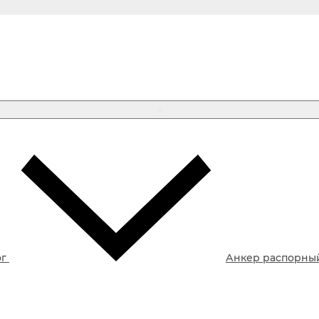
ог
Анкер распорны