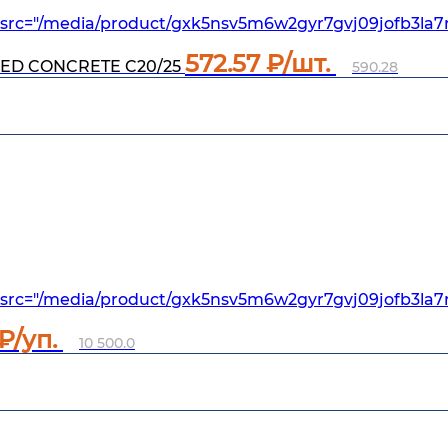
src="/media/product/gxk5nsv5m6w2gyr7gvj09jofb3la7
572.57
₽/шт.
KED CONCRETE C20/25
590.28
src="/media/product/gxk5nsv5m6w2gyr7gvj09jofb3la7r
₽/уп.
10 500.0