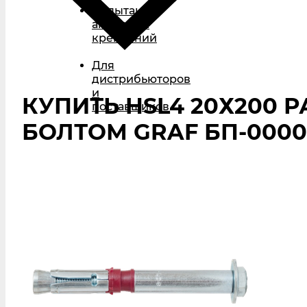
Испытания
анкерных
креплений
Для
дистрибьюторов
и
КУПИТЬ HSL4 20Х200 
поставщиков
БОЛТОМ GRAF БП-0000