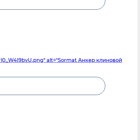
rl0_W4I9bvU.png" alt="Sormat Анкер клиновой