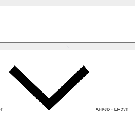
ог
Анкер - шуруп