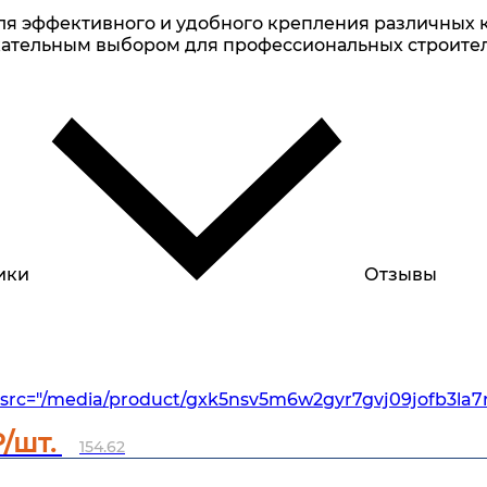
я эффективного и удобного крепления различных к
ательным выбором для профессиональных строител
ики
Отзывы
src="/media/product/gxk5nsv5m6w2gyr7gvj09jofb3la7r
/шт.
154.62