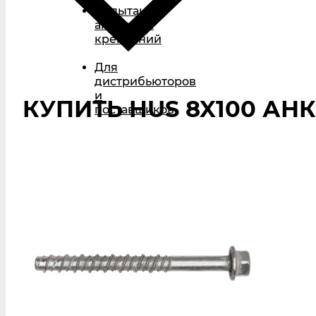
Испытания
анкерных
креплений
Для
дистрибьюторов
и
КУПИТЬ HUS 8X100 АНК
поставщиков