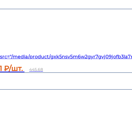
src="/media/product/gxk5nsv5m6w2gyr7gvj09jofb3la7
1
₽/шт.
445.68