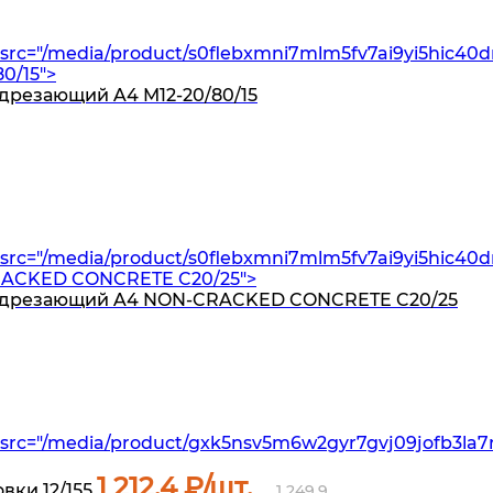
src="/media/product/s0flebxmni7mlm5fv7ai9yi5hic40
0/15">
дрезающий A4 M12-20/80/15
src="/media/product/s0flebxmni7mlm5fv7ai9yi5hic40d
ACKED CONCRETE C20/25">
подрезающий A4 NON-CRACKED CONCRETE C20/25
src="/media/product/gxk5nsv5m6w2gyr7gvj09jofb3la7
1 212.4
₽/шт.
вки 12/155
1 249.9