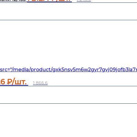
src="/media/product/gxk5nsv5m6w2gyr7gvj09jofb3la7
.6
₽/шт.
1 866.6