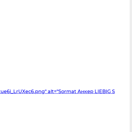
e6i_LrUXec6.png" alt="Sormat Анкер LIEBIG S