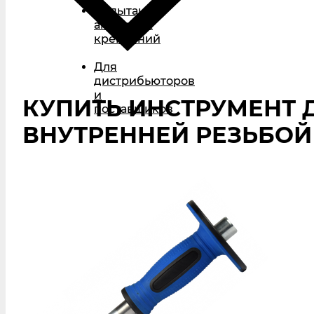
Испытания
анкерных
креплений
Для
дистрибьюторов
и
КУПИТЬ ИНСТРУМЕНТ 
поставщиков
ВНУТРЕННЕЙ РЕЗЬБОЙ R