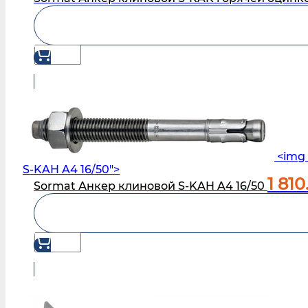
<img 
S‑KAH A4 16/50">
1 810
Sormat Анкер клиновой S‑KAH A4 16/50