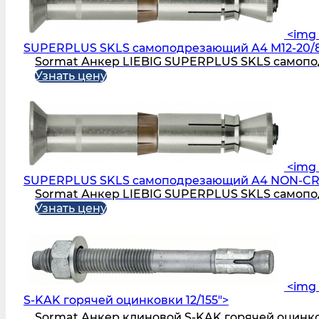
<img 
SUPERPLUS SKLS самоподрезающий A4 M12-20/8
Sormat Анкер LIEBIG SUPERPLUS SKLS самопо
Узнать цену
<img 
SUPERPLUS SKLS самоподрезающий A4 NON-CR
Sormat Анкер LIEBIG SUPERPLUS SKLS само
Узнать цену
<img 
S‑KAK горячей оцинковки 12/155">
Sormat Анкер клиновой S‑KAK горячей оцинко