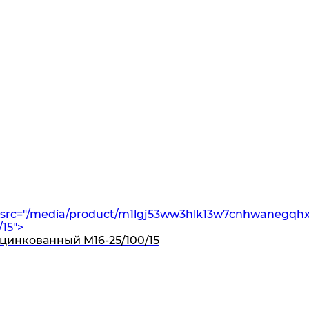
src="/media/product/m1lgj53ww3hlk13w7cnhwanegqhxu
15">
оцинкованный M16-25/100/15