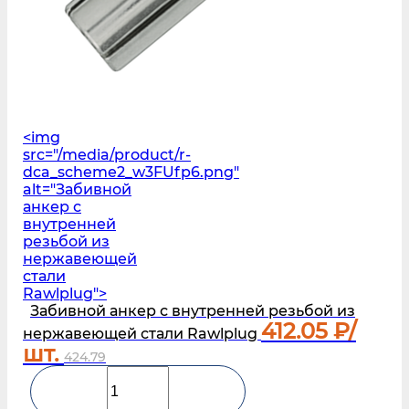
<img
src="/media/product/r-
dca_scheme2_w3FUfp6.png"
alt="Забивной
анкер с
внутренней
резьбой из
нержавеющей
стали
Rawlplug">
Забивной анкер с внутренней резьбой из
412.05
₽/
нержавеющей стали Rawlplug
шт.
424.79