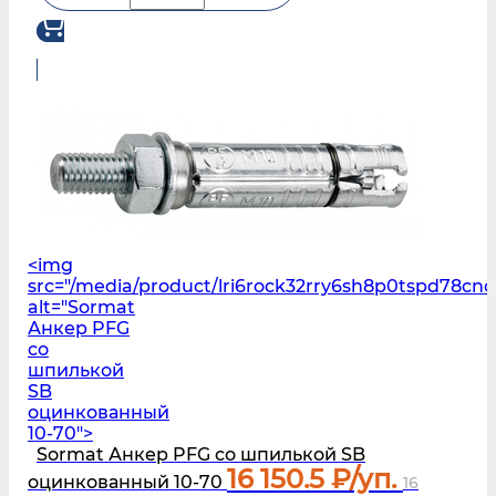
<img
src="/media/product/lri6rock32rry6sh8p0tspd78
alt="Sormat
Анкер PFG
со
шпилькой
SB
оцинкованный
10-70">
Sormat Анкер PFG со шпилькой SB
16 150.5
₽/уп.
оцинкованный 10-70
16