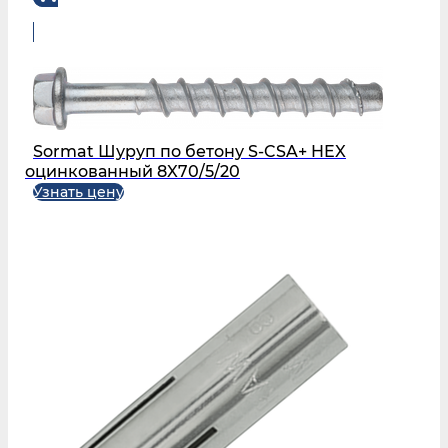
Sormat Шуруп по бетону S‑CSA+ HEX
оцинкованный 8X70/5/20
Узнать цену