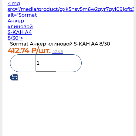
<img
src="/media/product/gxk5nsv5m6w2gyr7gvj09jofb3
alt="Sormat
Анкер
клиновой
S‑KAH A4
8/30">
Sormat Анкер клиновой S‑KAH A4 8/30
412.74
₽/шт.
425.5