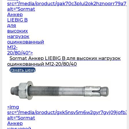
src="/media/product/gak70c3plui2ok2hznoqrr79a7j5
alt="Sormat
Анкер
LIEBIG B
для
высоких
нагрузок
оцинкованный
M12-
20/80/40">
Sormat Анкер LIEBIG B для высоких нагрузок
оцинкованный M12-20/80/40
Узнать цену
<img
src="/media/product/gxk5nsv5m6w2gyr7gvj09jofb
alt="Sormat
Анкер
клиновой