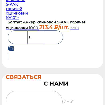
S‑KAK
горячей
оцинковки
10/10">
Sormat Анкер клиновой S‑KAK горячей
213.4
₽/шт.
оцинковки 10/10
220.0
СВЯЗАТЬСЯ
Имя*