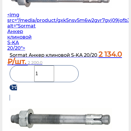
<img
src="/media/product/gxk5nsv5m6w2gyr7gvj09jofb3
alt="Sormat
Анкер
клиновой
S-KA
20/20">
2 134.0
Sormat Анкер клиновой S-KA 20/20
₽/шт.
2 200.0