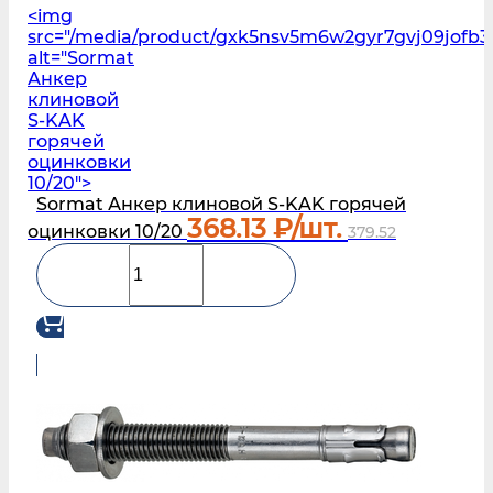
<img
src="/media/product/gxk5nsv5m6w2gyr7gvj09jofb3l
alt="Sormat
Анкер
клиновой
S‑KAK
горячей
оцинковки
10/20">
Sormat Анкер клиновой S‑KAK горячей
368.13
₽/шт.
оцинковки 10/20
379.52