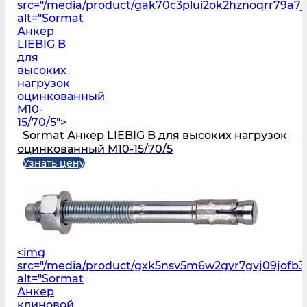
src="/media/product/gak70c3plui2ok2hznoqrr79a7j
alt="Sormat
Анкер
LIEBIG B
для
высоких
нагрузок
оцинкованный
M10-
15/70/5">
Sormat Анкер LIEBIG B для высоких нагрузок
оцинкованный M10-15/70/5
Узнать цену
<img
src="/media/product/gxk5nsv5m6w2gyr7gvj09jofb3l
alt="Sormat
Анкер
клиновой