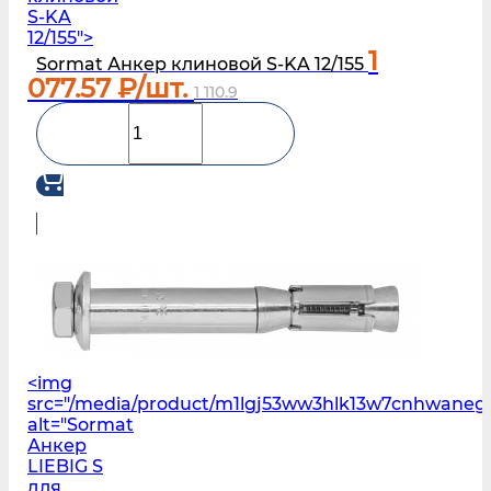
S-KA
12/155">
1
Sormat Анкер клиновой S-KA 12/155
077.57
₽/шт.
1 110.9
<img
src="/media/product/m1lgj53ww3hlk13w7cnhwane
alt="Sormat
Анкер
LIEBIG S
для