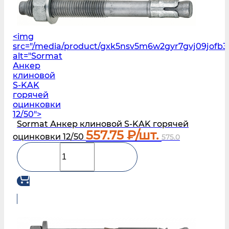
<img
src="/media/product/gxk5nsv5m6w2gyr7gvj09jofb3
alt="Sormat
Анкер
клиновой
S‑KAK
горячей
оцинковки
12/50">
Sormat Анкер клиновой S‑KAK горячей
557.75
₽/шт.
оцинковки 12/50
575.0