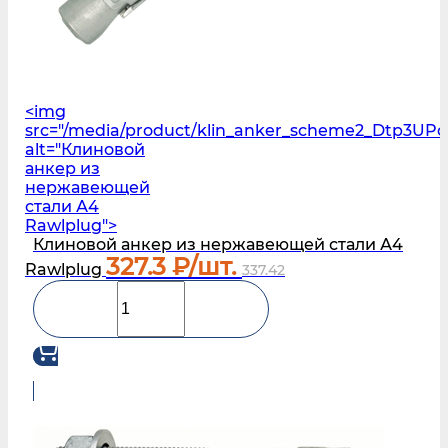
<img
src="/media/product/klin_anker_scheme2_Dtp3UPo
alt="Клиновой
анкер из
нержавеющей
стали А4
Rawlplug">
Клиновой анкер из нержавеющей стали А4
327.3
₽/шт.
Rawlplug
337.42