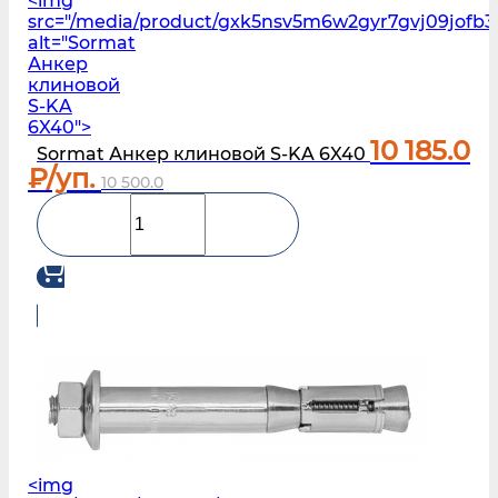
<img
src="/media/product/gxk5nsv5m6w2gyr7gvj09jofb3l
alt="Sormat
Анкер
клиновой
S-KA
6X40">
10 185.0
Sormat Анкер клиновой S-KA 6X40
₽/уп.
10 500.0
<img