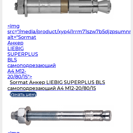
<img
src="/media/product/xyp4i1rrm71szw7b5djzpsumn
alt="Sormat
Анкер
LIEBIG
SUPERPLUS
BLS
самоподрезающий
A4 M12-
20/80/15">
Sormat Анкер LIEBIG SUPERPLUS BLS
самоподрезающий A4 M12-20/80/15
Узнать цену