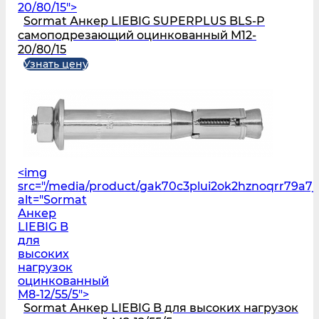
20/80/15">
Sormat Анкер LIEBIG SUPERPLUS BLS‑P
самоподрезающий оцинкованный M12-
20/80/15
Узнать цену
<img
src="/media/product/gak70c3plui2ok2hznoqrr79a7j
alt="Sormat
Анкер
LIEBIG B
для
высоких
нагрузок
оцинкованный
M8-12/55/5">
Sormat Анкер LIEBIG B для высоких нагрузок