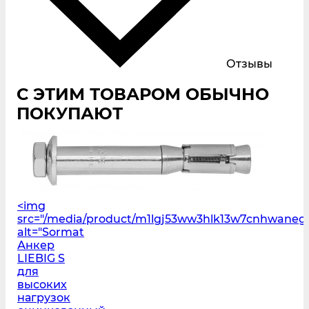
Отзывы
С ЭТИМ ТОВАРОМ ОБЫЧНО
ПОКУПАЮТ
<img
src="/media/product/m1lgj53ww3hlk13w7cnhwaneg
alt="Sormat
Анкер
LIEBIG S
для
высоких
нагрузок