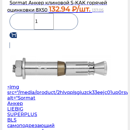
Sormat Анкер клиновой S‑KAK горячей
132.94
₽/шт.
оцинковки 8X50
137.05
<img
src="/media/product/2hlvqplsgiuzck33eejc01up0r
alt="Sormat
Анкер
LIEBIG
SUPERPLUS
BLS
самоподрезающий