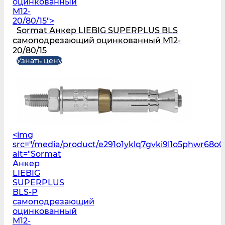
оцинкованный
M12-
20/80/15">
Sormat Анкер LIEBIG SUPERPLUS BLS
самоподрезающий оцинкованный M12-
20/80/15
Узнать цену
<img
src="/media/product/e291o1yklq7gvki9l1o5phwr68o
alt="Sormat
Анкер
LIEBIG
SUPERPLUS
BLS‑P
самоподрезающий
оцинкованный
M12-