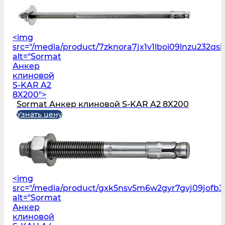
<img
src="/media/product/7zknora7jx1v1lboi09lnzu232q
alt="Sormat
Анкер
клиновой
S-KAR A2
8X200">
Sormat Анкер клиновой S-KAR A2 8X200
Узнать цену
<img
src="/media/product/gxk5nsv5m6w2gyr7gvj09jofb3
alt="Sormat
Анкер
клиновой