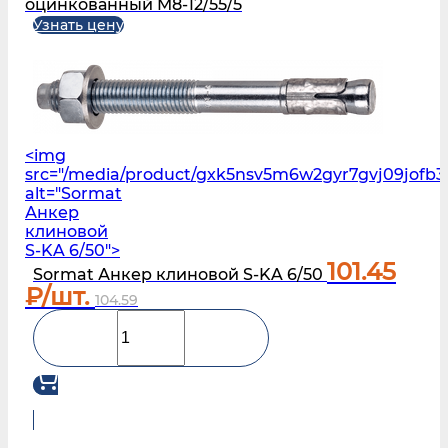
оцинкованный M8-12/55/5
Узнать цену
<img
src="/media/product/gxk5nsv5m6w2gyr7gvj09jofb
alt="Sormat
Анкер
клиновой
S-KA 6/50">
101.45
Sormat Анкер клиновой S-KA 6/50
₽/шт.
104.59