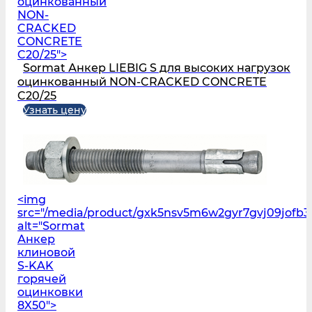
оцинкованный
NON-
CRACKED
CONCRETE
C20/25">
Sormat Анкер LIEBIG S для высоких нагрузок
оцинкованный NON-CRACKED CONCRETE
C20/25
Узнать цену
<img
src="/media/product/gxk5nsv5m6w2gyr7gvj09jofb3l
alt="Sormat
Анкер
клиновой
S‑KAK
горячей
оцинковки
8X50">