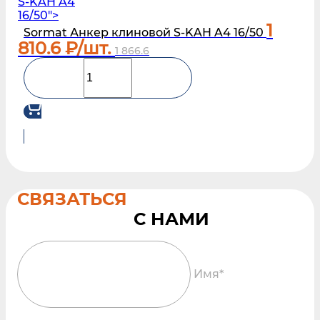
S‑KAH A4
16/50">
1
Sormat Анкер клиновой S‑KAH A4 16/50
810.6
₽/шт.
1 866.6
СВЯЗАТЬСЯ
Имя*