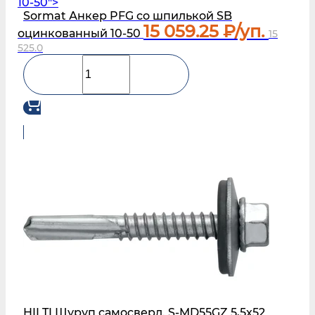
10-50">
Sormat Анкер PFG со шпилькой SB
15 059.25
₽/уп.
оцинкованный 10-50
15
525.0
HILTI Шуруп самосверл. S-MD55GZ 5,5x52