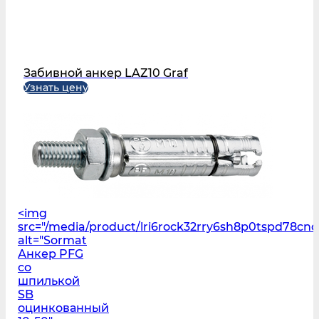
Забивной анкер LAZ10 Graf
Узнать цену
<img
src="/media/product/lri6rock32rry6sh8p0tspd78cn
alt="Sormat
Анкер PFG
со
шпилькой
SB
оцинкованный