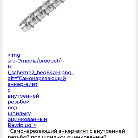
<img
src="/media/product/r-
lx-
i_scheme2_beq84aH.png"
alt="Самонарезающий
анкер-винт
с
внутренней
резьбой
под
шпильку,
оцинкованный
Rawlplug">
Самонарезающий анкер-винт с внутренней
резьбой под шпильку, оцинкованный