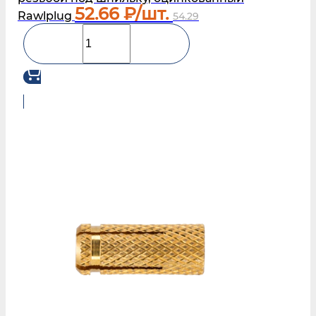
52.66
₽/шт.
Rawlplug
54.29