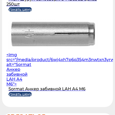
250шт
Узнать цену
<img
src="/media/product/6wj4xh7p6q354m3nwtxn3yrw
alt="Sormat
Анкер
забивной
LAH A4
M6">
Sormat Анкер забивной LAH A4 M6
Узнать цену