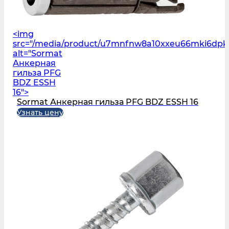
<img
src="/media/product/u7mnfnw8a10xxeu66mki6dpkw
alt="Sormat
Анкерная
гильза PFG
BDZ ESSH
16">
Sormat Анкерная гильза PFG BDZ ESSH 16
Узнать цену