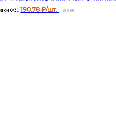
190.78
₽/шт.
вки 8/30
196.68