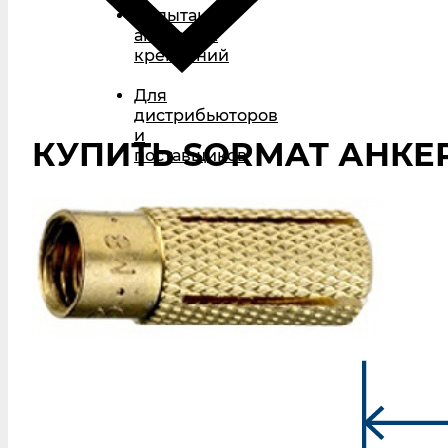
Испытания
анкерных
креплений
Для
дистрибьюторов
и
КУПИТЬ SORMAT АНКЕР
поставщиков