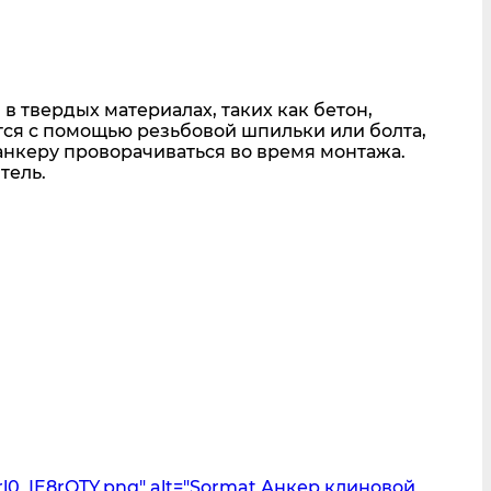
 твердых материалах, таких как бетон,
тся с помощью резьбовой шпильки или болта,
анкеру проворачиваться во время монтажа.
тель.
l0_IE8rQTY.png" alt="Sormat Анкер клиновой