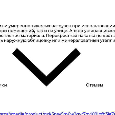
 и умеренно тяжелых нагрузок при использовании в
ри помещений, так и на улице. Анкер устанавливае
епления материала. Перекрестная накатка не дает 
ь наружную облицовку или минераловатный утепли
ики
Отзывы
src="/media/product/gxk5nsv5m6w2gyr7gvj09jofb3la7r