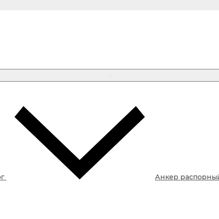
ог
Анкер распорны