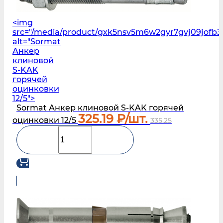
<img
src="/media/product/gxk5nsv5m6w2gyr7gvj09jofb3l
alt="Sormat
Анкер
клиновой
S‑KAK
горячей
оцинковки
12/5">
Sormat Анкер клиновой S‑KAK горячей
325.19
₽/шт.
оцинковки 12/5
335.25