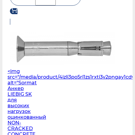
<img
src="/media/product/4izli3po5rl1zs1rxti3v2pngay1cdv
alt="Sormat
Анкер
LIEBIG SK
для
высоких
нагрузок
оцинкованный
NON-
CRACKED
CONCRETE