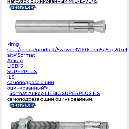
нагрузок оцинкованный M10-15/70/15
Узнать цену
<img
src="/media/product/5wzwcz37tk0snnn5b5np2dxeh
alt="Sormat
Анкер
LIEBIG
SUPERPLUS
ILS
самоподрезающий
оцинкованный">
Sormat Анкер LIEBIG SUPERPLUS ILS
самоподрезающий оцинкованный
Узнать цену