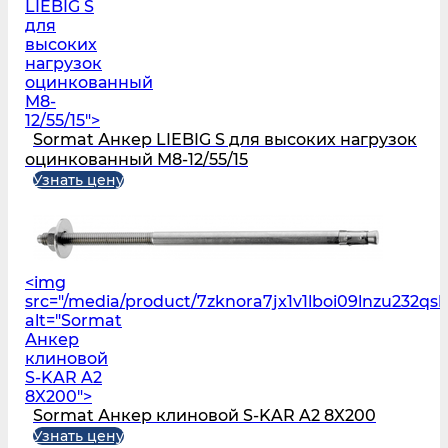
LIEBIG S
для
высоких
нагрузок
оцинкованный
M8-
12/55/15">
Sormat Анкер LIEBIG S для высоких нагрузок
оцинкованный M8-12/55/15
Узнать цену
<img
src="/media/product/7zknora7jx1v1lboi09lnzu232q
alt="Sormat
Анкер
клиновой
S-KAR A2
8X200">
Sormat Анкер клиновой S-KAR A2 8X200
Узнать цену