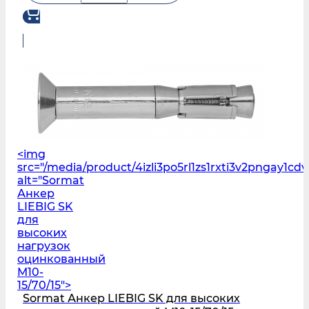
<img
src="/media/product/4izli3po5rl1zs1rxti3v2pngay1cd
alt="Sormat
Анкер
LIEBIG SK
для
высоких
нагрузок
оцинкованный
M10-
15/70/15">
Sormat Анкер LIEBIG SK для высоких