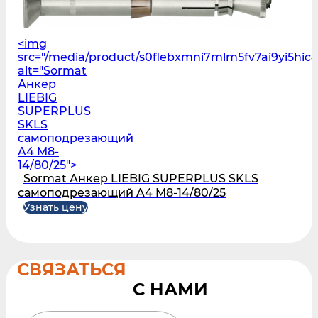
<img
src="/media/product/s0flebxmni7mlm5fv7ai9yi5hi
alt="Sormat
Анкер
LIEBIG
SUPERPLUS
SKLS
самоподрезающий
A4 M8-
14/80/25">
Sormat Анкер LIEBIG SUPERPLUS SKLS
самоподрезающий A4 M8-14/80/25
Узнать цену
СВЯЗАТЬСЯ