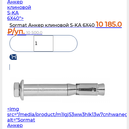
Анкер
клиновой
S-KA
6X40">
10 185.0
Sormat Анкер клиновой S-KA 6X40
₽/уп.
10 500.0
<img
src="/media/product/m1lgj53ww3hlk13w7cnhwaneg
alt="Sormat
Анкер