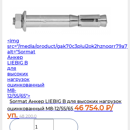
<img
src="/media/product/gak70c3plui2ok2hznoqrr79a7
alt="Sormat
Анкер
LIEBIG B
для
высоких
нагрузок
оцинкованный
M8-
12/55/65">
Sormat Анкер LIEBIG B для высоких нагрузок
46 754.0
₽/
оцинкованный M8-12/55/65
уп.
48 200.0