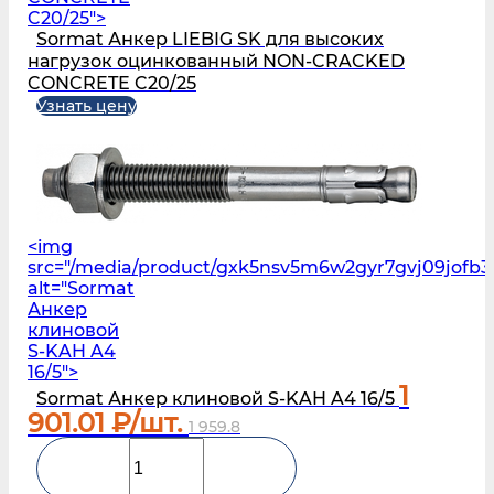
C20/25">
Sormat Анкер LIEBIG SK для высоких
нагрузок оцинкованный NON-CRACKED
CONCRETE C20/25
Узнать цену
<img
src="/media/product/gxk5nsv5m6w2gyr7gvj09jofb3
alt="Sormat
Анкер
клиновой
S‑KAH A4
16/5">
1
Sormat Анкер клиновой S‑KAH A4 16/5
901.01
₽/шт.
1 959.8