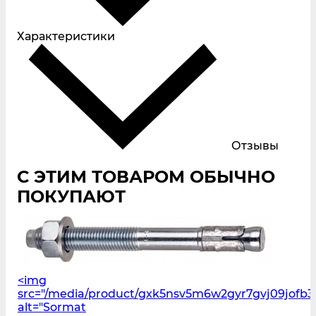
Характеристики
Отзывы
С ЭТИМ ТОВАРОМ ОБЫЧНО
ПОКУПАЮТ
<img
src="/media/product/gxk5nsv5m6w2gyr7gvj09jofb3l
alt="Sormat