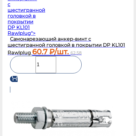
с
шестигранной
головкой в
покрытии
DP KL101
Rawlplug">
Самонарезающий анкер-винт с
шестигранной головкой в покрытии DP KL101
60.7
₽/шт.
Rawlplug
62.58