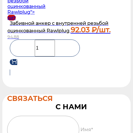
резьбой
оцинкованный
Rawlplug">
хит
Забивной анкер с внутренней резьбой
92.03
₽/шт.
оцинкованный Rawlplug
94.88
СВЯЗАТЬСЯ
Имя*