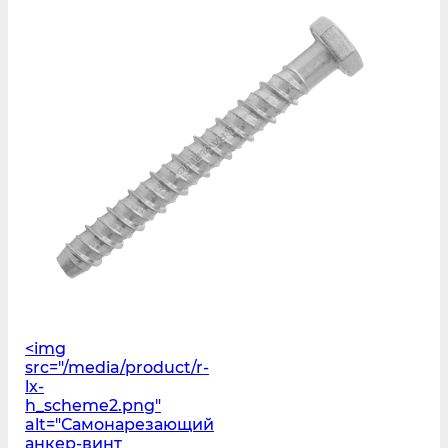
<img
src="/media/product/r-
lx-
h_scheme2.png"
alt="Самонарезающий
анкер-винт