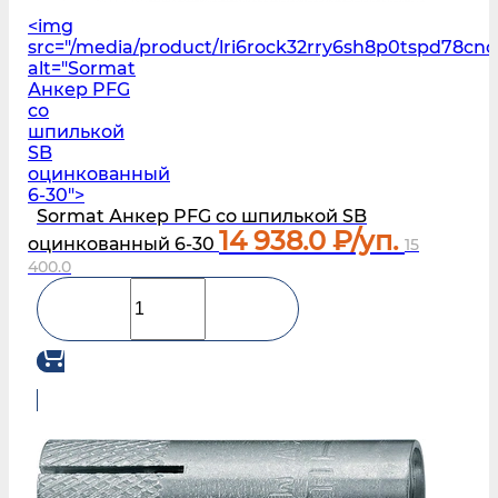
<img
src="/media/product/lri6rock32rry6sh8p0tspd78cn
alt="Sormat
Анкер PFG
со
шпилькой
SB
оцинкованный
6-30">
Sormat Анкер PFG со шпилькой SB
14 938.0
₽/уп.
оцинкованный 6-30
15
400.0