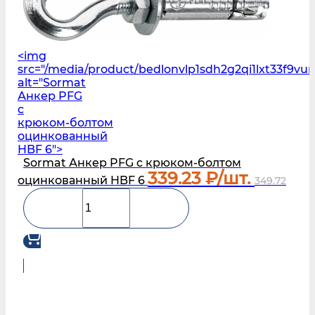
<img
src="/media/product/bedlonvlp1sdh2g2qi1lxt33f9
alt="Sormat
Анкер PFG
c
крюком‑болтом
оцинкованный
HBF 6">
Sormat Анкер PFG c крюком‑болтом
339.23
₽/шт.
оцинкованный HBF 6
349.72