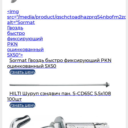
<img
src="/media/product/qschctoadhazprq54nbofm2zd
alt="Sormat
Гвоздь
быстро
фиксирующий
PKN
оцинкованный
5X50">
Sormat Гвоздь быстро фиксирующий PKN
оцинкованный 5X50
Узнать цену
HILTI Шуруп сэндвич пан. S-CD65C 5,5x108
100шт
Узнать цену