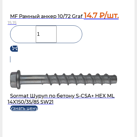
14.7
₽/шт.
MF Рамный анкер 10/72 Graf
15.15
Sormat Шуруп по бетону S‑CSA+ HEX ML
14X150/35/85 SW21
Узнать цену