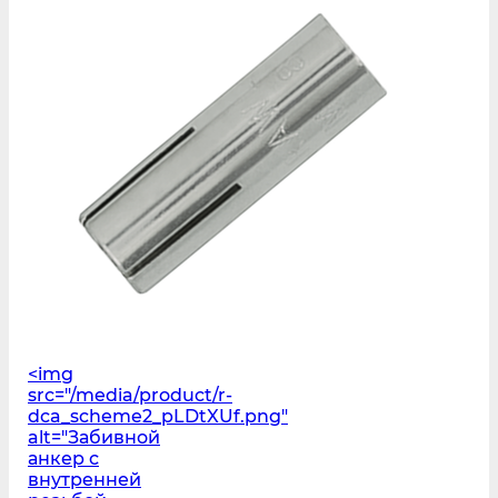
<img
src="/media/product/r-
dca_scheme2_pLDtXUf.png"
alt="Забивной
анкер с
внутренней