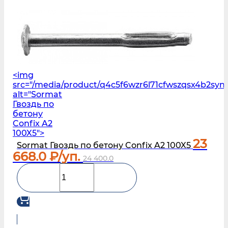
<img
src="/media/product/q4c5f6wzr6l71cfwszqsx4b2sy
alt="Sormat
Гвоздь по
бетону
Confix A2
100X5">
23
Sormat Гвоздь по бетону Confix A2 100X5
668.0
₽/уп.
24 400.0