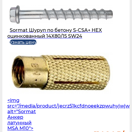
Sormat Шуруп по бетону S‑CSA+ HEX
оцинкованный 14X80/15 SW24
Узнать цену
<img
src="/media/product/jecrz51kcfdnoeekzpwuhyjwj
alt="Sormat
Анкер
латунный
MSA M10">