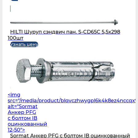
HILTI Шуруп сэндвич пан. S-CD65C 5,5x298
100шт
Узнать цену
<img
src="/media/product/blqvczhwygpl6k4k8ez4nccq
alt="Sormat
Анкер PFG
с болтом IB
оцинкованный
12-50">
Sormat Анкер PFG с болтом IB оцинкованный