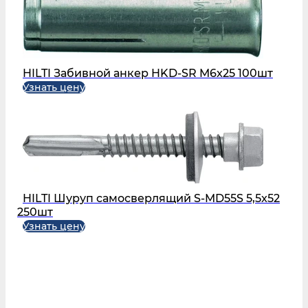
HILTI Забивной анкер HKD-SR M6x25 100шт
Узнать цену
HILTI Шуруп самосверлящий S-MD55S 5,5x52
250шт
Узнать цену