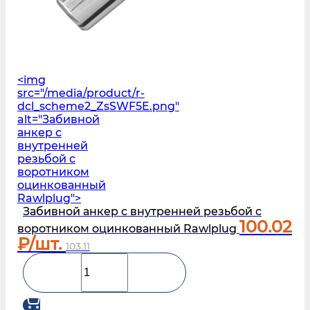
<img
src="/media/product/r-
dcl_scheme2_ZsSWF5E.png"
alt="Забивной
анкер с
внутренней
резьбой с
воротником
оцинкованный
Rawlplug">
Забивной анкер с внутренней резьбой с
100.02
воротником оцинкованный Rawlplug
₽/шт.
103.11