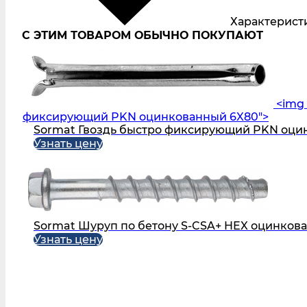
Характерист
С ЭТИМ ТОВАРОМ ОБЫЧНО ПОКУПАЮТ
<img 
фиксирующий PKN оцинкованный 6X80">
Sormat Гвоздь быстро фиксирующий PKN оци
Узнать цену
Sormat Шуруп по бетону S‑CSA+ HEX оцинкова
Узнать цену