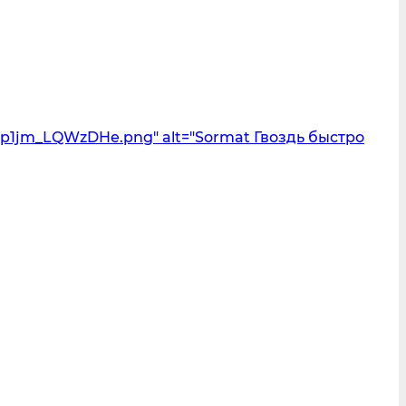
p1jm_LQWzDHe.png" alt="Sormat Гвоздь быстро