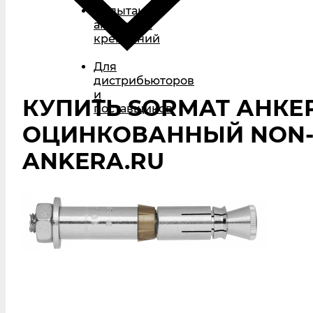
Испытания
анкерных
креплений
Для
дистрибьюторов
и
КУПИТЬ SORMAT АНКЕ
поставщиков
ОЦИНКОВАННЫЙ NON-CR
ANKERA.RU