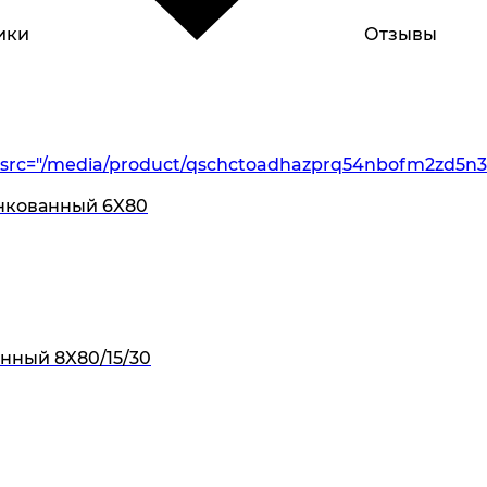
ики
Отзывы
src="/media/product/qschctoadhazprq54nbofm2zd5n3
нкованный 6X80
нный 8X80/15/30