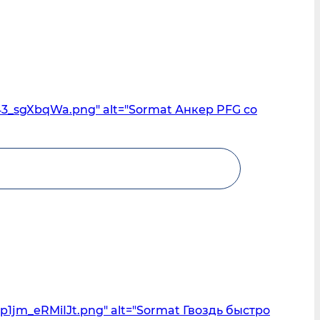
43_sgXbqWa.png" alt="Sormat Анкер PFG со
1jm_eRMiIJt.png" alt="Sormat Гвоздь быстро