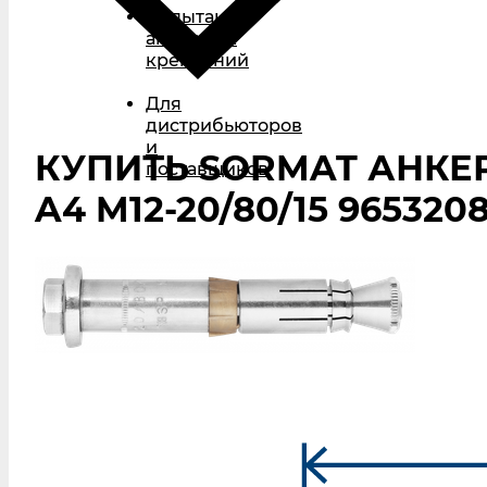
Испытания
анкерных
креплений
Для
дистрибьюторов
и
КУПИТЬ SORMAT АНКЕ
поставщиков
A4 M12-20/80/15 965320