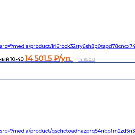
src="/media/product/lri6rock32rry6sh8p0tspd78cncx7
14 501.5
₽/уп.
ный 10-40
14 950.0
src="/media/product/qschctoadhazprq54nbofm2zd5n3p