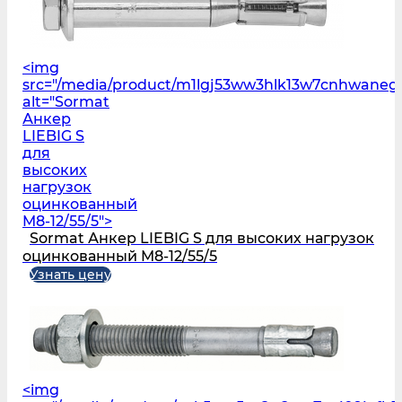
<img
src="/media/product/m1lgj53ww3hlk13w7cnhwane
alt="Sormat
Анкер
LIEBIG S
для
высоких
нагрузок
оцинкованный
M8-12/55/5">
Sormat Анкер LIEBIG S для высоких нагрузок
оцинкованный M8-12/55/5
Узнать цену
<img