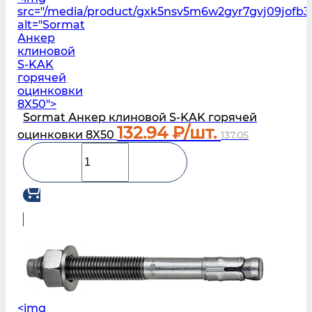
src="/media/product/gxk5nsv5m6w2gyr7gvj09jofb3l
alt="Sormat
Анкер
клиновой
S‑KAK
горячей
оцинковки
8X50">
Sormat Анкер клиновой S‑KAK горячей
132.94
₽/шт.
оцинковки 8X50
137.05
<img