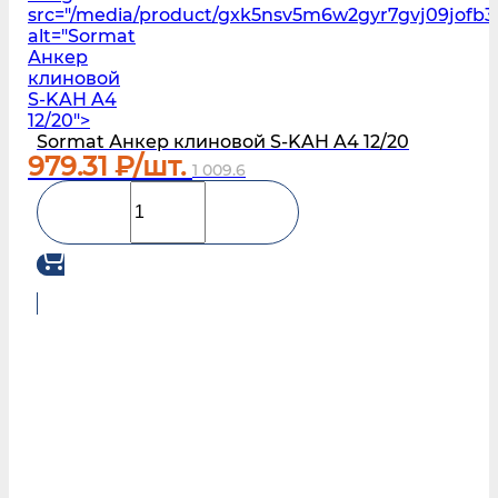
src="/media/product/gxk5nsv5m6w2gyr7gvj09jofb3l
alt="Sormat
Анкер
клиновой
S‑KAH A4
12/20">
Sormat Анкер клиновой S‑KAH A4 12/20
979.31
₽/шт.
1 009.6