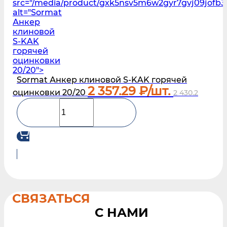
src="/media/product/gxk5nsv5m6w2gyr7gvj09jofb3l
alt="Sormat
Анкер
клиновой
S‑KAK
горячей
оцинковки
20/20">
Sormat Анкер клиновой S‑KAK горячей
2 357.29
₽/шт.
оцинковки 20/20
2 430.2
СВЯЗАТЬСЯ