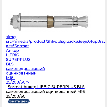
<img
src="/media/product/2hlvqplsgiuzck33eejc01up0r
alt="Sormat
Анкер
LIEBIG
SUPERPLUS
BLS
самоподрезающий
оцинкованный
M16-
25/200/60">
Sormat Анкер LIEBIG SUPERPLUS BLS
самоподрезающий оцинкованный M16-
25/200/60
Узнать цену