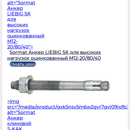
alt="Sormat
Анкер
LIEBIG SK
для
высоких
нагрузок
оцинкованный
M12-
20/80/40">
Sormat Анкер LIEBIG SK для высоких
нагрузок оцинкованный M12-20/80/40
Узнать цену
<img
src="/media/product/gxk5nsv5m6w2gyr7gvj09jofb
alt="Sormat
Анкер
клиновой
S‑KAK