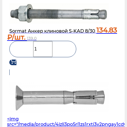
134.83
Sormat Анкер клиновой S-KAD 8/30
₽/шт.
139.0
<img
src="/media/product/4izli3po5rl1zs1rxti3v2pngay1cd