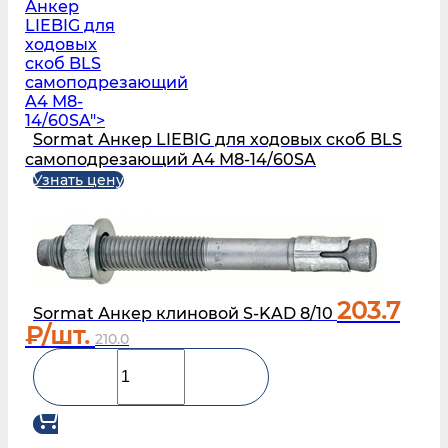
Анкер
LIEBIG для
ходовых
скоб BLS
самоподрезающий
A4 M8-
14/60SA">
Sormat Анкер LIEBIG для ходовых скоб BLS
самоподрезающий A4 M8-14/60SA
Узнать цену
203.7
Sormat Анкер клиновой S-KAD 8/10
₽/шт.
210.0