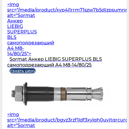
<img
src="/media/product/xyp4i1rrm71szw7b5djzpsumn
alt="Sormat
Анкер
LIEBIG
SUPERPLUS
BLS
самоподрезающий
A4 M8-
14/80/25">
Sormat Анкер LIEBIG SUPERPLUS BLS
самоподрезающий A4 M8-14/80/25
Узнать цену
<img
src="/media/product/bgyz3rzf1ldf3xylqh0uvjtqrcur
alt="Sormat