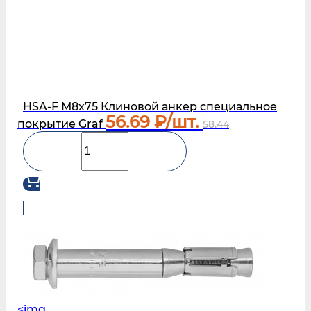
HSA-F М8х75 Клиновой анкер специальное
56.69
₽/шт.
покрытие Graf
58.44
<img