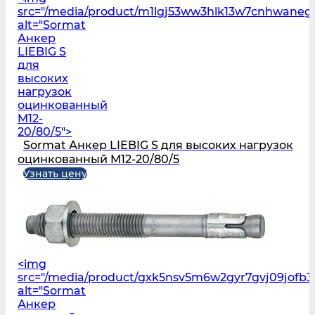
src="/media/product/m1lgj53ww3hlk13w7cnhwane
alt="Sormat
Анкер
LIEBIG S
для
высоких
нагрузок
оцинкованный
M12-
20/80/5">
Sormat Анкер LIEBIG S для высоких нагрузок
оцинкованный M12-20/80/5
Узнать цену
<img
src="/media/product/gxk5nsv5m6w2gyr7gvj09jofb
alt="Sormat
Анкер