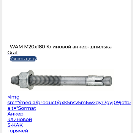
WAM М20х180 Клиновой анкер-шпилька
Graf
Узнать цену
<img
src="/media/product/gxk5nsv5m6w2gyr7gvj09jofb3l
alt="Sormat
Анкер
клиновой
S‑KAK
горячей