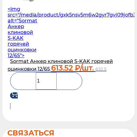
<img
src="/media/product/gxk5nsv5m6w2gyr7gvj09jofb3
alt="Sormat
Анкер
клиновой
S‑KAK
горячей
оцинковки
12/65">
Sormat Анкер клиновой S‑KAK горячей
613.52
₽/шт.
оцинковки 12/65
632.5
СВЯЗАТЬСЯ