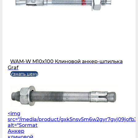
WAM-W М10х100 Клиновой анкер-шпилька
Graf
Узнать цену
<img
src="/media/product/gxk5nsv5m6w2gyr7gvj09jofb3
alt="Sormat
Анкер
клиновой