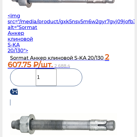
<img
src="/media/product/gxk5nsv5m6w2gyr7gvj09jofb3
alt="Sormat
Анкер
клиновой
S-KA
20/130">
2
Sormat Анкер клиновой S-KA 20/130
607.75
₽/шт.
2 688.4