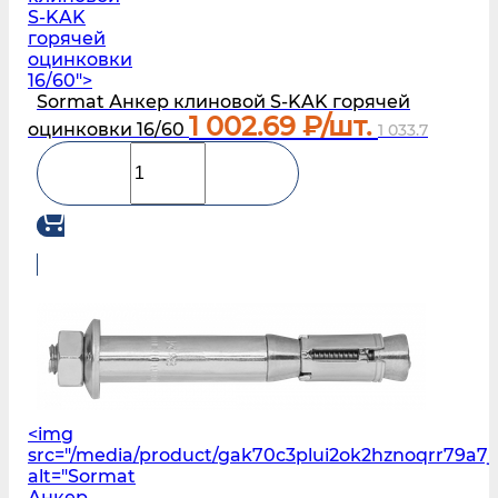
S‑KAK
горячей
оцинковки
16/60">
Sormat Анкер клиновой S‑KAK горячей
1 002.69
₽/шт.
оцинковки 16/60
1 033.7
<img
src="/media/product/gak70c3plui2ok2hznoqrr79a7
alt="Sormat
Анкер