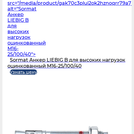
src="/media/product/gak70c3plui2ok2hznoqrr79a7
alt="Sormat
Анкер
LIEBIG B
для
высоких
нагрузок
оцинкованный
M16-
25/100/40">
Sormat Анкер LIEBIG B для высоких нагрузок
оцинкованный M16-25/100/40
Узнать цену