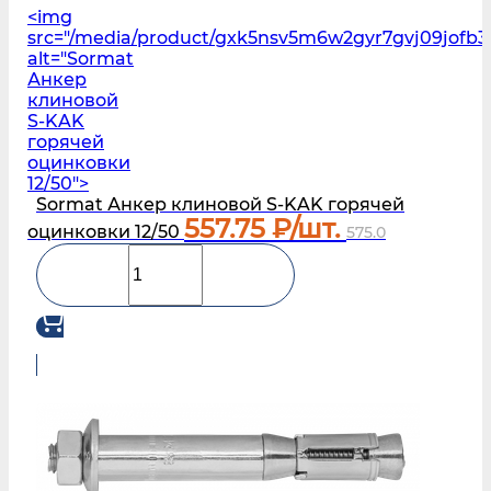
<img
src="/media/product/gxk5nsv5m6w2gyr7gvj09jofb3
alt="Sormat
Анкер
клиновой
S‑KAK
горячей
оцинковки
12/50">
Sormat Анкер клиновой S‑KAK горячей
557.75
₽/шт.
оцинковки 12/50
575.0