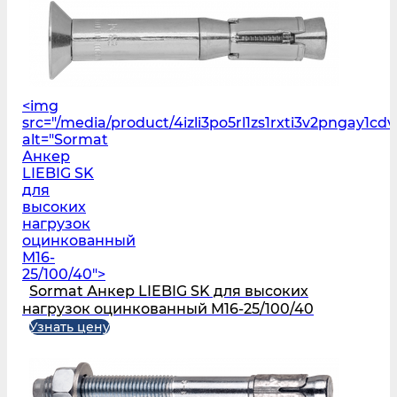
<img
src="/media/product/4izli3po5rl1zs1rxti3v2pngay1cd
alt="Sormat
Анкер
LIEBIG SK
для
высоких
нагрузок
оцинкованный
M16-
25/100/40">
Sormat Анкер LIEBIG SK для высоких
нагрузок оцинкованный M16-25/100/40
Узнать цену