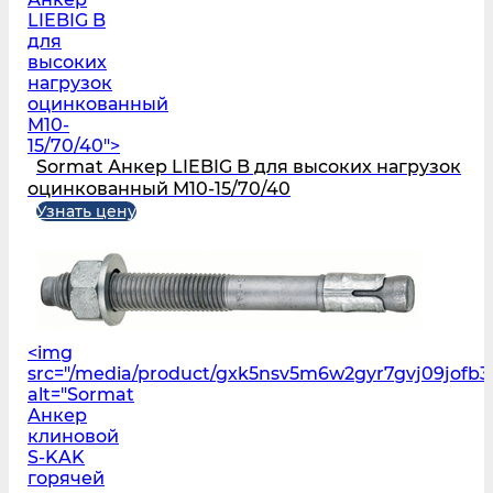
LIEBIG B
для
высоких
нагрузок
оцинкованный
M10-
15/70/40">
Sormat Анкер LIEBIG B для высоких нагрузок
оцинкованный M10-15/70/40
Узнать цену
<img
src="/media/product/gxk5nsv5m6w2gyr7gvj09jofb3l
alt="Sormat
Анкер
клиновой
S‑KAK
горячей