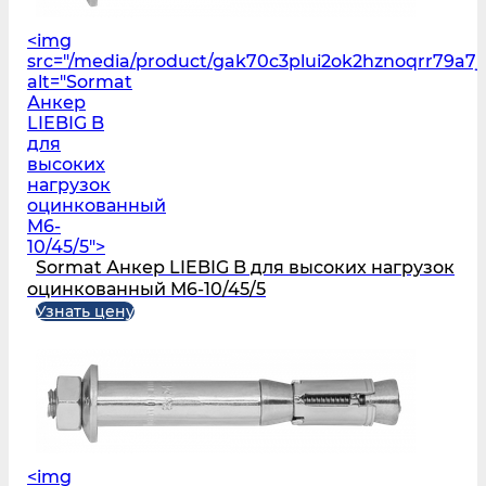
<img
src="/media/product/gak70c3plui2ok2hznoqrr79a7
alt="Sormat
Анкер
LIEBIG B
для
высоких
нагрузок
оцинкованный
M6-
10/45/5">
Sormat Анкер LIEBIG B для высоких нагрузок
оцинкованный M6-10/45/5
Узнать цену
<img