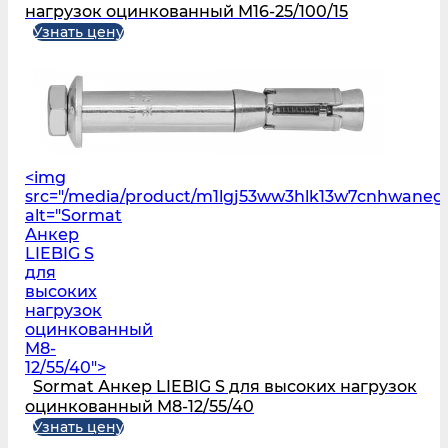
нагрузок оцинкованный M16-25/100/15
Узнать цену
<img
src="/media/product/m1lgj53ww3hlk13w7cnhwaneg
alt="Sormat
Анкер
LIEBIG S
для
высоких
нагрузок
оцинкованный
M8-
12/55/40">
Sormat Анкер LIEBIG S для высоких нагрузок
оцинкованный M8-12/55/40
Узнать цену