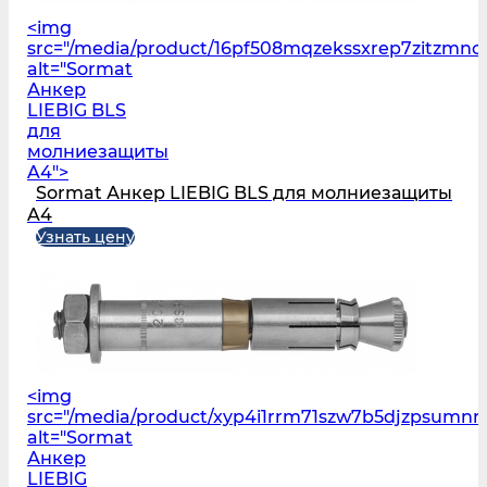
<img
src="/media/product/16pf508mqzekssxrep7zitzmnc
alt="Sormat
Анкер
LIEBIG BLS
для
молниезащиты
A4">
Sormat Анкер LIEBIG BLS для молниезащиты
A4
Узнать цену
<img
src="/media/product/xyp4i1rrm71szw7b5djzpsumnm
alt="Sormat
Анкер
LIEBIG