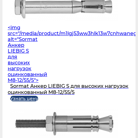
<img
src="/media/product/m1lgj53ww3hlk13w7cnhwane
alt="Sormat
Анкер
LIEBIG S
для
высоких
нагрузок
оцинкованный
M8-12/55/5">
Sormat Анкер LIEBIG S для высоких нагрузок
оцинкованный M8-12/55/5
Узнать цену