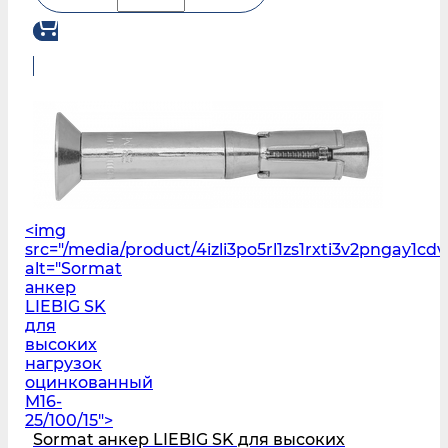
<img
src="/media/product/4izli3po5rl1zs1rxti3v2pngay1
alt="Sormat
анкер
LIEBIG SK
для
высоких
нагрузок
оцинкованный
M16-
25/100/15">
Sormat анкер LIEBIG SK для высоких