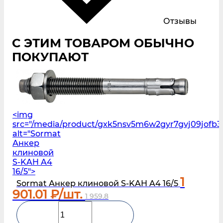
Отзывы
С ЭТИМ ТОВАРОМ ОБЫЧНО
ПОКУПАЮТ
<img
src="/media/product/gxk5nsv5m6w2gyr7gvj09jofb3
alt="Sormat
Анкер
клиновой
S‑KAH A4
16/5">
1
Sormat Анкер клиновой S‑KAH A4 16/5
901.01
₽/шт.
1 959.8