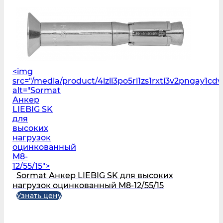
<img
src="/media/product/4izli3po5rl1zs1rxti3v2pngay1c
alt="Sormat
Анкер
LIEBIG SK
для
высоких
нагрузок
оцинкованный
M8-
12/55/15">
Sormat Анкер LIEBIG SK для высоких
нагрузок оцинкованный M8-12/55/15
Узнать цену