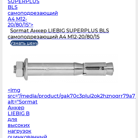
SUPERPLUS
BLS
самоподрезающий
A4 M12-
20/80/15">
Sormat Анкер LIEBIG SUPERPLUS BLS
самоподрезающий A4 M12-20/80/15
Узнать цену
<img
src="/media/product/gak70c3plui2ok2hznoqrr79a7j
alt="Sormat
Анкер
LIEBIG B
для
высоких
нагрузок
оцинкованный