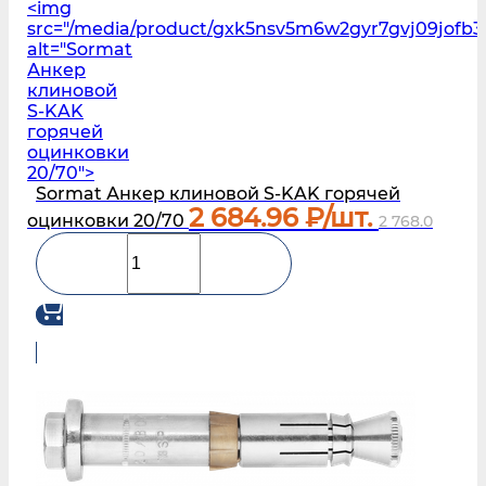
<img
src="/media/product/gxk5nsv5m6w2gyr7gvj09jofb3l
alt="Sormat
Анкер
клиновой
S‑KAK
горячей
оцинковки
20/70">
Sormat Анкер клиновой S‑KAK горячей
2 684.96
₽/шт.
оцинковки 20/70
2 768.0