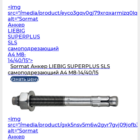
<img
src="/media/product/eyco3gqv0gj79xrqxarmizq0lqi
alt="Sormat
Анкер
LIEBIG
SUPERPLUS
SLS
самоподрезающий
A4 M8-
14/40/15">
Sormat Анкер LIEBIG SUPERPLUS SLS
самоподрезающий A4 M8-14/40/15
Узнать цену
<img
src="/media/product/gxk5nsv5m6w2gyr7gvj09jofb3
alt="Sormat
Анкер