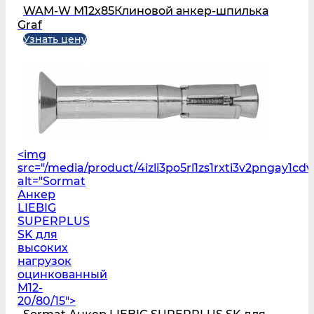
WAM-W М12х85Клиновой анкер-шпилька
Graf
Узнать цену
<img
src="/media/product/4izli3po5rl1zs1rxti3v2pngay1c
alt="Sormat
Анкер
LIEBIG
SUPERPLUS
SK для
высоких
нагрузок
оцинкованный
M12-
20/80/15">