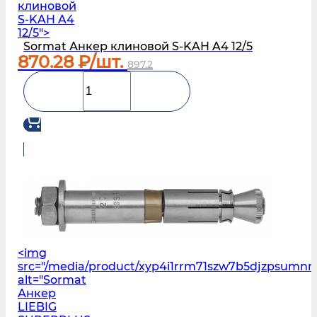
клиновой
S‑KAH A4
12/5">
Sormat Анкер клиновой S‑KAH A4 12/5
870.28
₽/шт.
897.2
<img
src="/media/product/xyp4i1rrm71szw7b5djzpsumn
alt="Sormat
Анкер
LIEBIG