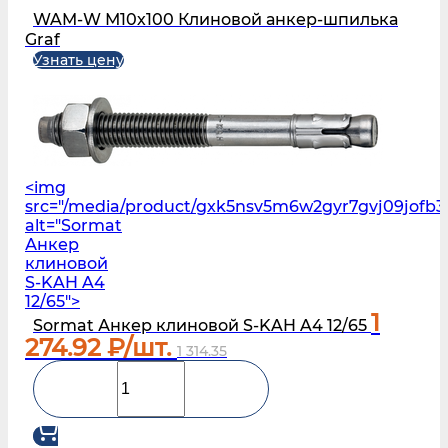
WAM-W М10х100 Клиновой анкер-шпилька
Graf
Узнать цену
<img
src="/media/product/gxk5nsv5m6w2gyr7gvj09jofb3
alt="Sormat
Анкер
клиновой
S‑KAH A4
12/65">
1
Sormat Анкер клиновой S‑KAH A4 12/65
274.92
₽/шт.
1 314.35