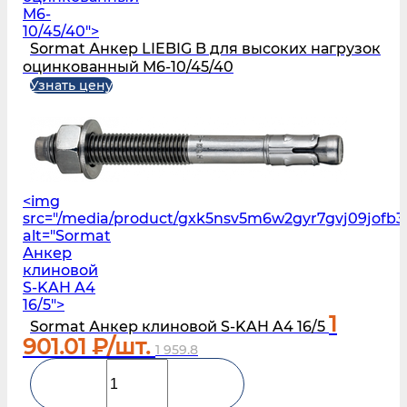
M6-
10/45/40">
Sormat Анкер LIEBIG B для высоких нагрузок
оцинкованный M6-10/45/40
Узнать цену
<img
src="/media/product/gxk5nsv5m6w2gyr7gvj09jofb3
alt="Sormat
Анкер
клиновой
S‑KAH A4
16/5">
1
Sormat Анкер клиновой S‑KAH A4 16/5
901.01
₽/шт.
1 959.8