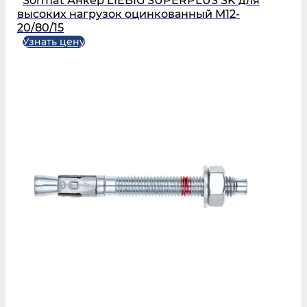
Sormat Анкер LIEBIG SUPERPLUS SK для
высоких нагрузок оцинкованный M12-
20/80/15
Узнать цену