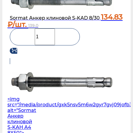
134.83
Sormat Анкер клиновой S-KAD 8/30
₽/шт.
139.0
<img
src="/media/product/gxk5nsv5m6w2gyr7gvj09jofb3
alt="Sormat
Анкер
клиновой
S‑KAH A4
8X50">