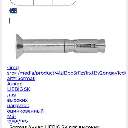
<img
src="/media/product/4izli3po5rl1zs1rxti3v2pngay1c
alt="Sormat
Анкер
LIEBIG SK
для
высоких
нагрузок
оцинкованный
M8-
12/55/15">
Sormat Анкер LIEBIG SK для высоких