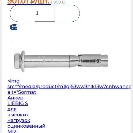
901.01
₽/шт.
1 959.8
<img
src="/media/product/m1lgj53ww3hlk13w7cnhwane
alt="Sormat
Анкер
LIEBIG S
для
высоких
нагрузок
оцинкованный
M12-