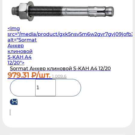
<img
src="/media/product/gxk5nsv5m6w2gyr7gvj09jofb3l
alt="Sormat
Анкер
клиновой
S‑KAH A4
12/20">
Sormat Анкер клиновой S‑KAH A4 12/20
979.31
₽/шт.
1 009.6