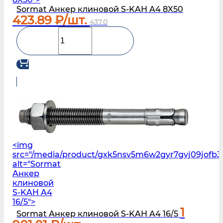
Sormat Анкер клиновой S‑KAH A4 8X50
423.89
₽/шт.
437.0
<img
src="/media/product/gxk5nsv5m6w2gyr7gvj09jofb3
alt="Sormat
Анкер
клиновой
S‑KAH A4
16/5">
1
Sormat Анкер клиновой S‑KAH A4 16/5