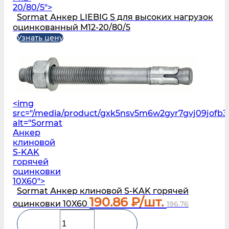
20/80/5">
Sormat Анкер LIEBIG S для высоких нагрузок
оцинкованный M12-20/80/5
Узнать цену
<img
src="/media/product/gxk5nsv5m6w2gyr7gvj09jofb3
alt="Sormat
Анкер
клиновой
S‑KAK
горячей
оцинковки
10X60">
Sormat Анкер клиновой S‑KAK горячей
190.86
₽/шт.
оцинковки 10X60
196.76