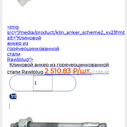
<img
src="/media/product/klin_anker_scheme2_xv23fmb
alt="Клиновой
анкер из
горячеоцинкованной
стали
Rawlplug">
Клиновой анкер из горячеоцинкованной
2 510.83
₽/шт.
стали Rawlplug
2 588.48