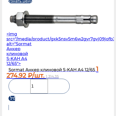
Узнать цену
<img
src="/media/product/gxk5nsv5m6w2gyr7gvj09jofb3
alt="Sormat
Анкер
клиновой
S‑KAH A4
12/65">
1
Sormat Анкер клиновой S‑KAH A4 12/65
274.92
₽/шт.
1 314.35