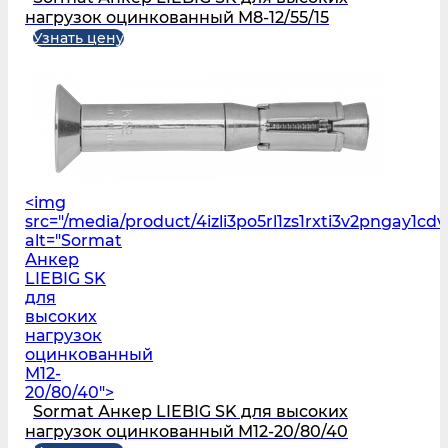
нагрузок оцинкованный M8-12/55/15
Узнать цену
<img
src="/media/product/4izli3po5rl1zs1rxti3v2pngay1cd
alt="Sormat
Анкер
LIEBIG SK
для
высоких
нагрузок
оцинкованный
M12-
20/80/40">
Sormat Анкер LIEBIG SK для высоких
нагрузок оцинкованный M12-20/80/40