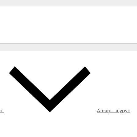
ог
Анкер - шуруп