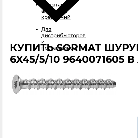
Испытания
анкерных
креплений
Для
дистрибьюторов
и
КУПИТЬ SORMAT ШУРУ
поставщиков
6X45/5/10 9640071605 