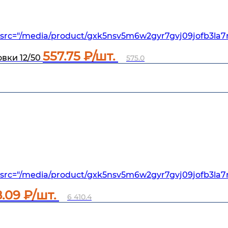
src="/media/product/gxk5nsv5m6w2gyr7gvj09jofb3la7
557.75
₽/шт.
вки 12/50
575.0
src="/media/product/gxk5nsv5m6w2gyr7gvj09jofb3la7
8.09
₽/шт.
6 410.4