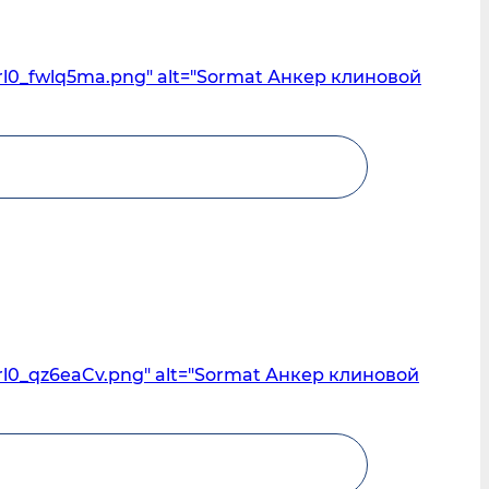
rl0_fwlq5ma.png" alt="Sormat Анкер клиновой
rl0_qz6eaCv.png" alt="Sormat Анкер клиновой