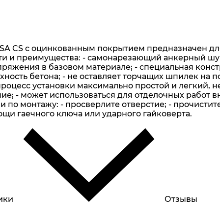
A CS с оцинкованным покрытием предназначен для 
ти и преимущества: - самонарезающий анкерный шур
пряжения в базовом материале; - специальная конс
хность бетона; - не оставляет торчащих шпилек на 
процесс установки максимально простой и легкий, н
ие; - может использоваться для отделочных работ в
 по монтажу: - просверлите отверстие; - прочистит
ощи гаечного ключа или ударного гайковерта.
ики
Отзывы