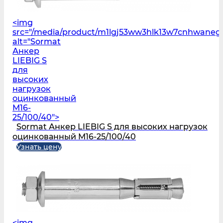
<img
src="/media/product/m1lgj53ww3hlk13w7cnhwaneg
alt="Sormat
Анкер
LIEBIG S
для
высоких
нагрузок
оцинкованный
M16-
25/100/40">
Sormat Анкер LIEBIG S для высоких нагрузок
оцинкованный M16-25/100/40
Узнать цену
<img