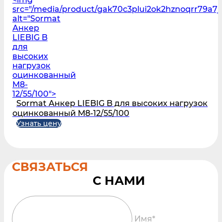
src="/media/product/gak70c3plui2ok2hznoqrr79a7j
alt="Sormat
Анкер
LIEBIG B
для
высоких
нагрузок
оцинкованный
M8-
12/55/100">
Sormat Анкер LIEBIG B для высоких нагрузок
оцинкованный M8-12/55/100
Узнать цену
СВЯЗАТЬСЯ
Имя*