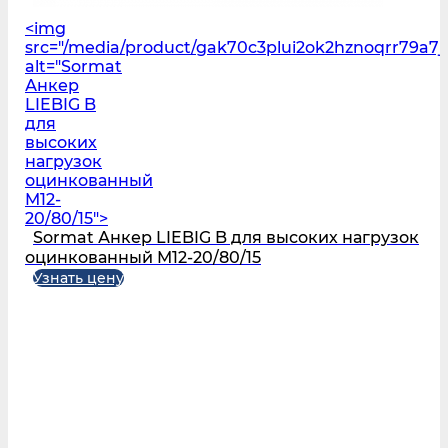
<img
src="/media/product/gak70c3plui2ok2hznoqrr79a7
alt="Sormat
Анкер
LIEBIG B
для
высоких
нагрузок
оцинкованный
M12-
20/80/15">
Sormat Анкер LIEBIG B для высоких нагрузок
оцинкованный M12-20/80/15
Узнать цену