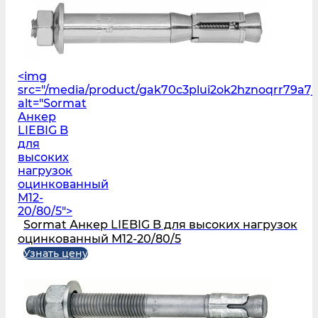
<img
src="/media/product/gak70c3plui2ok2hznoqrr79a7
alt="Sormat
Анкер
LIEBIG B
для
высоких
нагрузок
оцинкованный
M12-
20/80/5">
Sormat Анкер LIEBIG B для высоких нагрузок
оцинкованный M12-20/80/5
Узнать цену