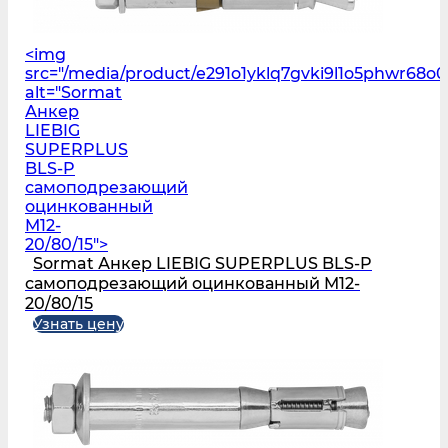
<img
src="/media/product/e291o1yklq7gvki9l1o5phwr68o
alt="Sormat
Анкер
LIEBIG
SUPERPLUS
BLS‑P
самоподрезающий
оцинкованный
M12-
20/80/15">
Sormat Анкер LIEBIG SUPERPLUS BLS‑P
самоподрезающий оцинкованный M12-
20/80/15
Узнать цену