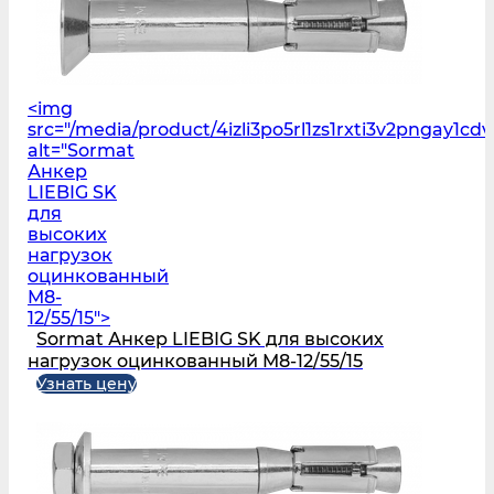
<img
src="/media/product/4izli3po5rl1zs1rxti3v2pngay1c
alt="Sormat
Анкер
LIEBIG SK
для
высоких
нагрузок
оцинкованный
M8-
12/55/15">
Sormat Анкер LIEBIG SK для высоких
нагрузок оцинкованный M8-12/55/15
Узнать цену