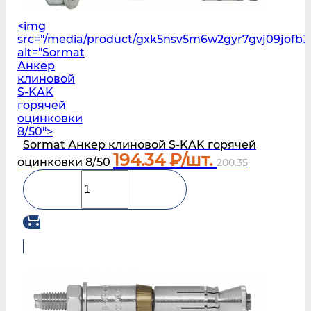
<img
src="/media/product/gxk5nsv5m6w2gyr7gvj09jofb3
alt="Sormat
Анкер
клиновой
S‑KAK
горячей
оцинковки
8/50">
Sormat Анкер клиновой S‑KAK горячей
194.34
₽/шт.
оцинковки 8/50
200.35