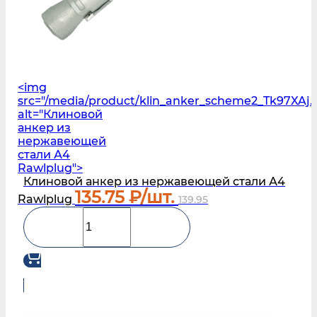
<img
src="/media/product/klin_anker_scheme2_Tk97XAj.
alt="Клиновой
анкер из
нержавеющей
стали А4
Rawlplug">
Клиновой анкер из нержавеющей стали А4
135.75
₽/шт.
Rawlplug
139.95