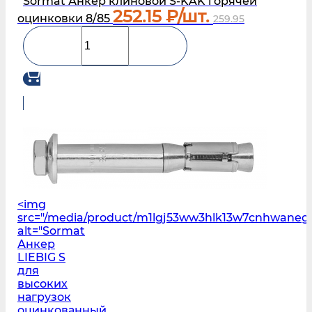
Sormat Анкер клиновой S‑KAK горячей
252.15
₽/шт.
оцинковки 8/85
259.95
<img
src="/media/product/m1lgj53ww3hlk13w7cnhwane
alt="Sormat
Анкер
LIEBIG S
для
высоких
нагрузок
оцинкованный