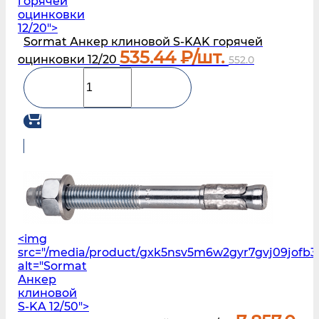
горячей
оцинковки
12/20">
Sormat Анкер клиновой S‑KAK горячей
535.44
₽/шт.
оцинковки 12/20
552.0
<img
src="/media/product/gxk5nsv5m6w2gyr7gvj09jofb3
alt="Sormat
Анкер
клиновой
S-KA 12/50">