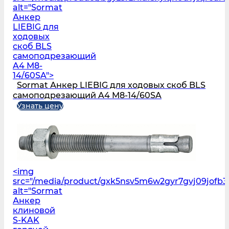
alt="Sormat
Анкер
LIEBIG для
ходовых
скоб BLS
самоподрезающий
A4 M8-
14/60SA">
Sormat Анкер LIEBIG для ходовых скоб BLS
самоподрезающий A4 M8-14/60SA
Узнать цену
<img
src="/media/product/gxk5nsv5m6w2gyr7gvj09jofb3l
alt="Sormat
Анкер
клиновой
S‑KAK