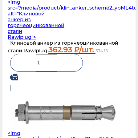
<img
src="/media/product/klin_anker_scheme2_ypML4tq
alt="Клиновой
анкер из
горячеоцинкованной
стали
Rawlplug">
Клиновой анкер из горячеоцинкованной
362.93
₽/шт.
стали Rawlplug
374.15
<img