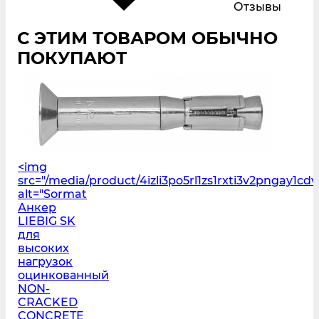
Отзывы
С ЭТИМ ТОВАРОМ ОБЫЧНО
ПОКУПАЮТ
<img
src="/media/product/4izli3po5rl1zs1rxti3v2pngay1cdv
alt="Sormat
Анкер
LIEBIG SK
для
высоких
нагрузок
оцинкованный
NON-
CRACKED
CONCRETE