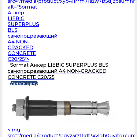
src="/media/product/xyp4i1rrm71szw7b5djzpsumn
alt="Sormat
Анкер
LIEBIG
SUPERPLUS
BLS
самоподрезающий
A4 NON-
CRACKED
CONCRETE
C20/25">
Sormat Анкер LIEBIG SUPERPLUS BLS
самоподрезающий A4 NON-CRACKED
CONCRETE C20/25
Узнать цену
<img
src="/media/product/bgyz3rzf1ldf3xylqh0uvjtqrcur