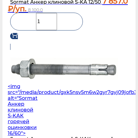
7 857.0
Sormat Анкер клиновой S-KA 12/50
₽/уп.
8 100.0
<img
src="/media/product/gxk5nsv5m6w2gyr7gvj09jofb3
alt="Sormat
Анкер
клиновой
S‑KAK
горячей
оцинковки
16/60">