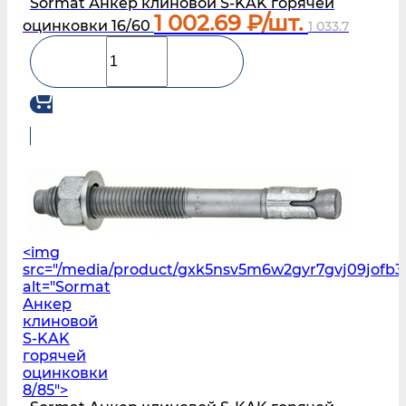
Sormat Анкер клиновой S‑KAK горячей
1 002.69
₽/шт.
оцинковки 16/60
1 033.7
<img
src="/media/product/gxk5nsv5m6w2gyr7gvj09jofb3
alt="Sormat
Анкер
клиновой
S‑KAK
горячей
оцинковки
8/85">