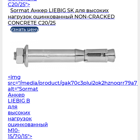
C20/25">
Sormat Анкер LIEBIG SK для высоких
нагрузок оцинкованный NON-CRACKED
CONCRETE C20/25
Узнать цену
<img
src="/media/product/gak70c3plui2ok2hznoqrr79a7
alt="Sormat
Анкер
LIEBIG B
для
высоких
нагрузок
оцинкованный
M10-
15/70/15">