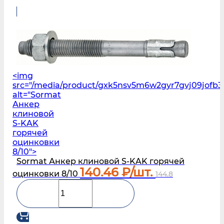
<img
src="/media/product/gxk5nsv5m6w2gyr7gvj09jofb3l
alt="Sormat
Анкер
клиновой
S‑KAK
горячей
оцинковки
8/10">
Sormat Анкер клиновой S‑KAK горячей
140.46
₽/шт.
оцинковки 8/10
144.8