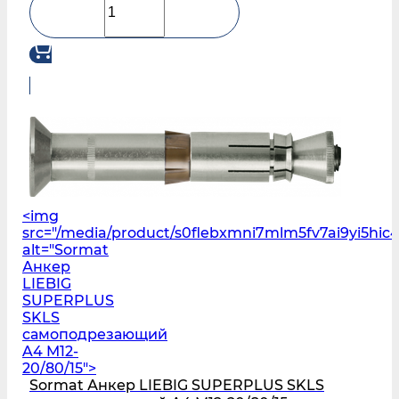
<img
src="/media/product/s0flebxmni7mlm5fv7ai9yi5h
alt="Sormat
Анкер
LIEBIG
SUPERPLUS
SKLS
самоподрезающий
A4 M12-
20/80/15">
Sormat Анкер LIEBIG SUPERPLUS SKLS