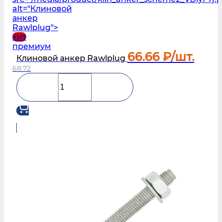
alt="Клиновой
анкер
Rawlplug">
хит
премиум
66.66
₽/шт.
Клиновой анкер Rawlplug
68.72