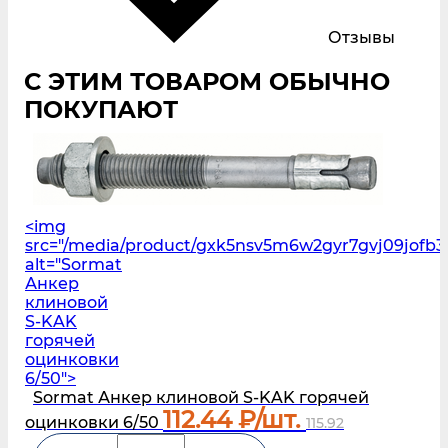
Отзывы
С ЭТИМ ТОВАРОМ ОБЫЧНО
ПОКУПАЮТ
<img
src="/media/product/gxk5nsv5m6w2gyr7gvj09jofb3
alt="Sormat
Анкер
клиновой
S‑KAK
горячей
оцинковки
6/50">
Sormat Анкер клиновой S‑KAK горячей
112.44
₽/шт.
оцинковки 6/50
115.92