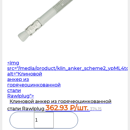
<img
src="/media/product/klin_anker_scheme2_ypML4tq
alt="Клиновой
анкер из
горячеоцинкованной
стали
Rawlplug">
Клиновой анкер из горячеоцинкованной
362.93
₽/шт.
стали Rawlplug
374.15