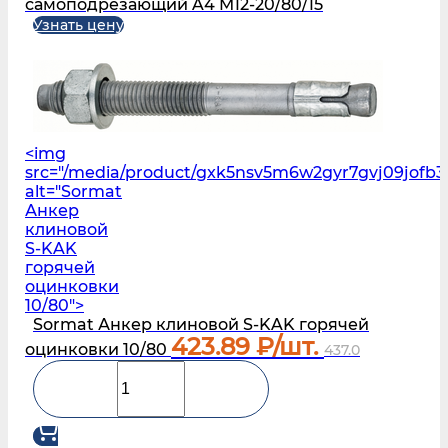
самоподрезающий A4 M12-20/80/15
Узнать цену
<img
src="/media/product/gxk5nsv5m6w2gyr7gvj09jofb3
alt="Sormat
Анкер
клиновой
S‑KAK
горячей
оцинковки
10/80">
Sormat Анкер клиновой S‑KAK горячей
423.89
₽/шт.
оцинковки 10/80
437.0