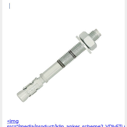
<img
src="/media/product/klin_anker_scheme2_VDlyFTj.