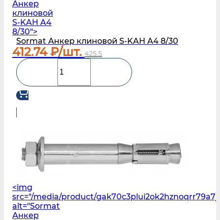
Анкер
клиновой
S‑KAH A4
8/30">
Sormat Анкер клиновой S‑KAH A4 8/30
412.74
₽/шт.
425.5
<img
src="/media/product/gak70c3plui2ok2hznoqrr79a7j
alt="Sormat
Анкер