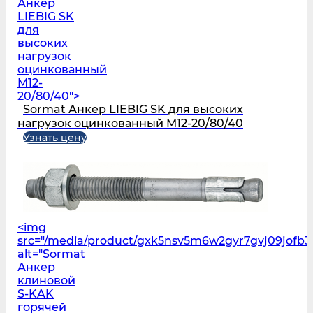
Анкер
LIEBIG SK
для
высоких
нагрузок
оцинкованный
M12-
20/80/40">
Sormat Анкер LIEBIG SK для высоких
нагрузок оцинкованный M12-20/80/40
Узнать цену
<img
src="/media/product/gxk5nsv5m6w2gyr7gvj09jofb
alt="Sormat
Анкер
клиновой
S‑KAK
горячей