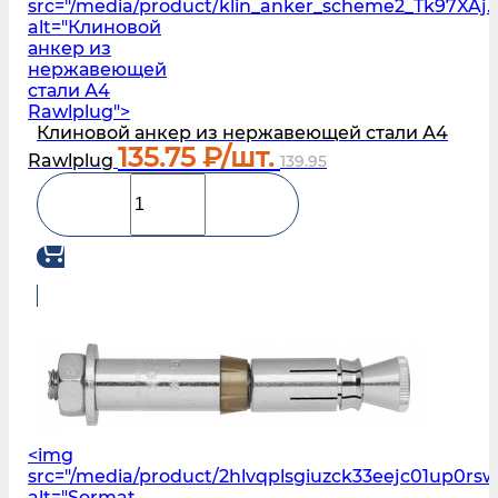
src="/media/product/klin_anker_scheme2_Tk97XAj.
alt="Клиновой
анкер из
нержавеющей
стали А4
Rawlplug">
Клиновой анкер из нержавеющей стали А4
135.75
₽/шт.
Rawlplug
139.95
<img
src="/media/product/2hlvqplsgiuzck33eejc01up0
alt="Sormat