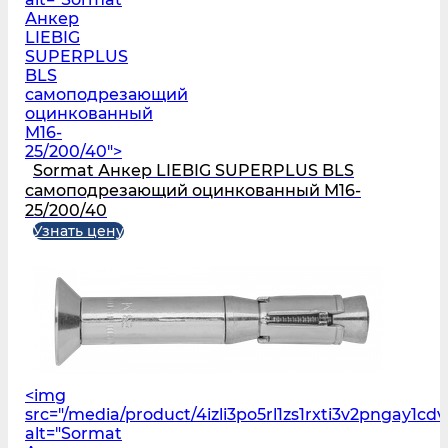
Анкер
LIEBIG
SUPERPLUS
BLS
самоподрезающий
оцинкованный
M16-
25/200/40">
Sormat Анкер LIEBIG SUPERPLUS BLS
самоподрезающий оцинкованный M16-
25/200/40
Узнать цену
<img
src="/media/product/4izli3po5rl1zs1rxti3v2pngay1cd
alt="Sormat