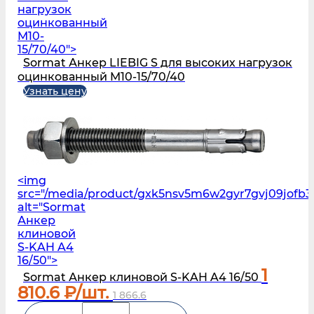
нагрузок
оцинкованный
M10-
15/70/40">
Sormat Анкер LIEBIG S для высоких нагрузок
оцинкованный M10-15/70/40
Узнать цену
<img
src="/media/product/gxk5nsv5m6w2gyr7gvj09jofb3
alt="Sormat
Анкер
клиновой
S‑KAH A4
16/50">
1
Sormat Анкер клиновой S‑KAH A4 16/50
810.6
₽/шт.
1 866.6