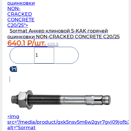
оцинковки
NON-
CRACKED
CONCRETE
C20/25">
Sormat Анкер клиновой S‑KAK горячей
оцинковки NON-CRACKED CONCRETE C20/25
640.1
₽/шт.
659.9
<img
src="/media/product/gxk5nsv5m6w2gyr7gvj09jofb3
alt="Sormat