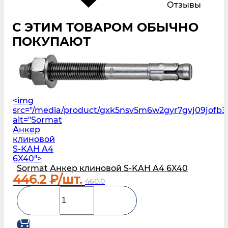
Отзывы
С ЭТИМ ТОВАРОМ ОБЫЧНО
ПОКУПАЮТ
<img
src="/media/product/gxk5nsv5m6w2gyr7gvj09jofb3l
alt="Sormat
Анкер
клиновой
S‑KAH A4
6X40">
Sormat Анкер клиновой S‑KAH A4 6X40
446.2
₽/шт.
460.0