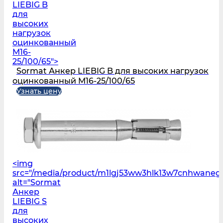
LIEBIG B
для
высоких
нагрузок
оцинкованный
M16-
25/100/65">
Sormat Анкер LIEBIG B для высоких нагрузок
оцинкованный M16-25/100/65
Узнать цену
<img
src="/media/product/m1lgj53ww3hlk13w7cnhwaneg
alt="Sormat
Анкер
LIEBIG S
для
высоких