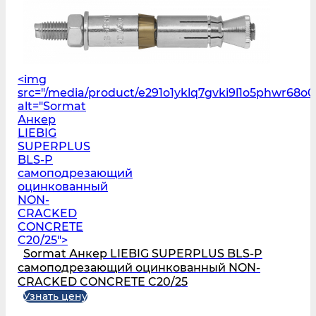
<img
src="/media/product/e291o1yklq7gvki9l1o5phwr68o00
alt="Sormat
Анкер
LIEBIG
SUPERPLUS
BLS‑P
самоподрезающий
оцинкованный
NON-
CRACKED
CONCRETE
C20/25">
Sormat Анкер LIEBIG SUPERPLUS BLS‑P
самоподрезающий оцинкованный NON-
CRACKED CONCRETE C20/25
Узнать цену