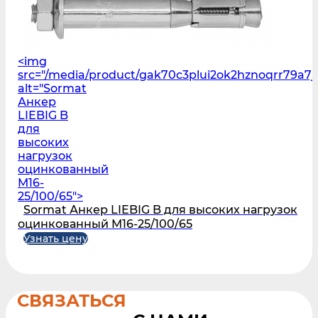
<img
src="/media/product/gak70c3plui2ok2hznoqrr79a7j
alt="Sormat
Анкер
LIEBIG B
для
высоких
нагрузок
оцинкованный
M16-
25/100/65">
Sormat Анкер LIEBIG B для высоких нагрузок
оцинкованный M16-25/100/65
Узнать цену
СВЯЗАТЬСЯ