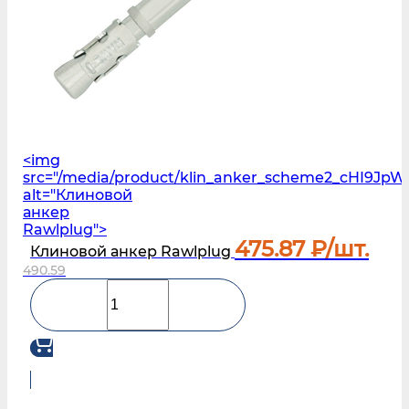
<img
src="/media/product/klin_anker_scheme2_cHI9JpW
alt="Клиновой
анкер
Rawlplug">
475.87
₽/шт.
Клиновой анкер Rawlplug
490.59