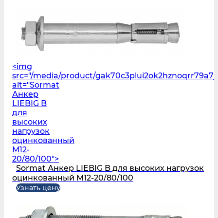
<img
src="/media/product/gak70c3plui2ok2hznoqrr79a7j
alt="Sormat
Анкер
LIEBIG B
для
высоких
нагрузок
оцинкованный
M12-
20/80/100">
Sormat Анкер LIEBIG B для высоких нагрузок
оцинкованный M12-20/80/100
Узнать цену