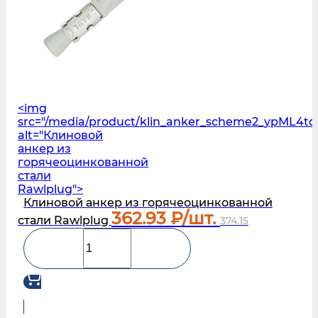
<img
src="/media/product/klin_anker_scheme2_ypML4tq
alt="Клиновой
анкер из
горячеоцинкованной
стали
Rawlplug">
Клиновой анкер из горячеоцинкованной
362.93
₽/шт.
стали Rawlplug
374.15