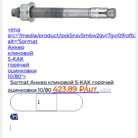
<img
src="/media/product/gxk5nsv5m6w2gyr7gvj09jofb3
alt="Sormat
Анкер
клиновой
S‑KAK
горячей
оцинковки
10/80">
Sormat Анкер клиновой S‑KAK горячей
423.89
₽/шт.
оцинковки 10/80
437.0