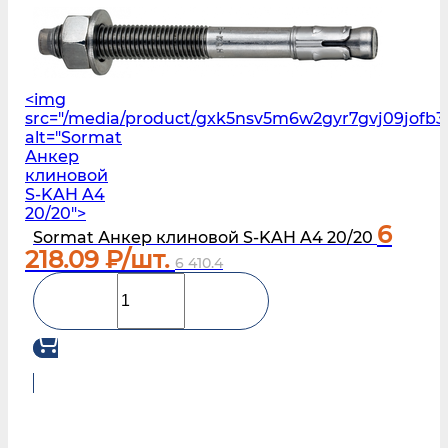
<img
src="/media/product/gxk5nsv5m6w2gyr7gvj09jofb3
alt="Sormat
Анкер
клиновой
S‑KAH A4
20/20">
6
Sormat Анкер клиновой S‑KAH A4 20/20
218.09
₽/шт.
6 410.4