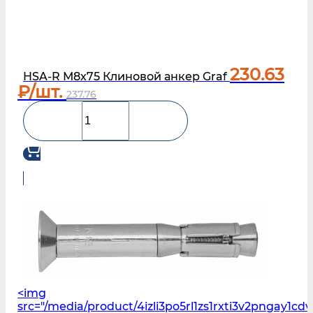
230.63
HSA-R М8х75 Клиновой анкер Graf
₽/шт.
237.76
<img
src="/media/product/4izli3po5rl1zs1rxti3v2pngay1c