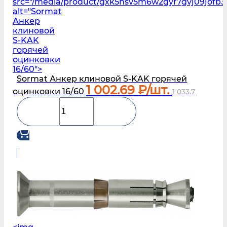
src="/media/product/gxk5nsv5m6w2gyr7gvj09jofb3
alt="Sormat
Анкер
клиновой
S‑KAK
горячей
оцинковки
16/60">
Sormat Анкер клиновой S‑KAK горячей
1 002.69
₽/шт.
оцинковки 16/60
1 033.7