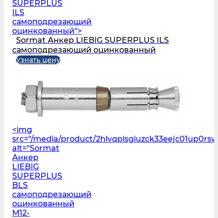
SUPERPLUS
ILS
самоподрезающий
оцинкованный">
Sormat Анкер LIEBIG SUPERPLUS ILS
самоподрезающий оцинкованный
Узнать цену
<img
src="/media/product/2hlvqplsgiuzck33eejc01up0r
alt="Sormat
Анкер
LIEBIG
SUPERPLUS
BLS
самоподрезающий
оцинкованный
M12-