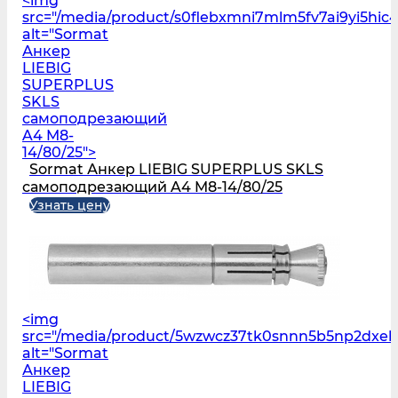
<img
src="/media/product/s0flebxmni7mlm5fv7ai9yi5hi
alt="Sormat
Анкер
LIEBIG
SUPERPLUS
SKLS
самоподрезающий
A4 M8-
14/80/25">
Sormat Анкер LIEBIG SUPERPLUS SKLS
самоподрезающий A4 M8-14/80/25
Узнать цену
<img
src="/media/product/5wzwcz37tk0snnn5b5np2dxeh
alt="Sormat
Анкер
LIEBIG