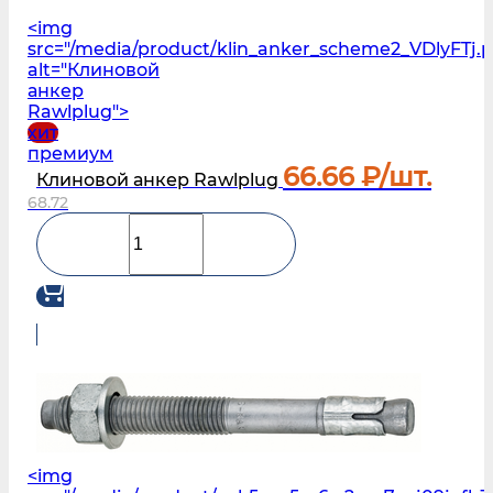
<img
src="/media/product/klin_anker_scheme2_VDlyFTj.
alt="Клиновой
анкер
Rawlplug">
хит
премиум
66.66
₽/шт.
Клиновой анкер Rawlplug
68.72
<img