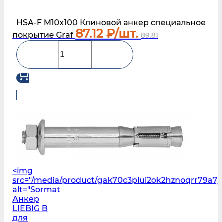
HSA-F М10х100 Клиновой анкер специальное
87.12
₽/шт.
покрытие Graf
89.81
<img
src="/media/product/gak70c3plui2ok2hznoqrr79a7j
alt="Sormat
Анкер
LIEBIG B
для