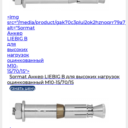
<img
src="/media/product/gak70c3plui2ok2hznoqrr79a7
alt="Sormat
Анкер
LIEBIG B
для
высоких
нагрузок
оцинкованный
M10-
15/70/15">
Sormat Анкер LIEBIG B для высоких нагрузок
оцинкованный M10-15/70/15
Узнать цену