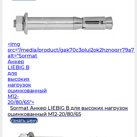
<img
src="/media/product/gak70c3plui2ok2hznoqrr79a7
alt="Sormat
Анкер
LIEBIG B
для
высоких
нагрузок
оцинкованный
M12-
20/80/65">
Sormat Анкер LIEBIG B для высоких нагрузок
оцинкованный M12-20/80/65
Узнать цену