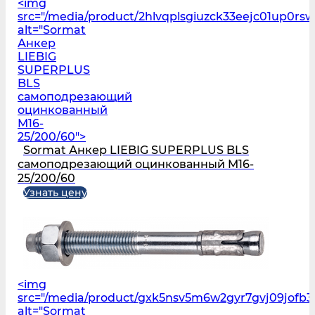
<img
src="/media/product/2hlvqplsgiuzck33eejc01up0r
alt="Sormat
Анкер
LIEBIG
SUPERPLUS
BLS
самоподрезающий
оцинкованный
M16-
25/200/60">
Sormat Анкер LIEBIG SUPERPLUS BLS
самоподрезающий оцинкованный M16-
25/200/60
Узнать цену
<img
src="/media/product/gxk5nsv5m6w2gyr7gvj09jofb
alt="Sormat