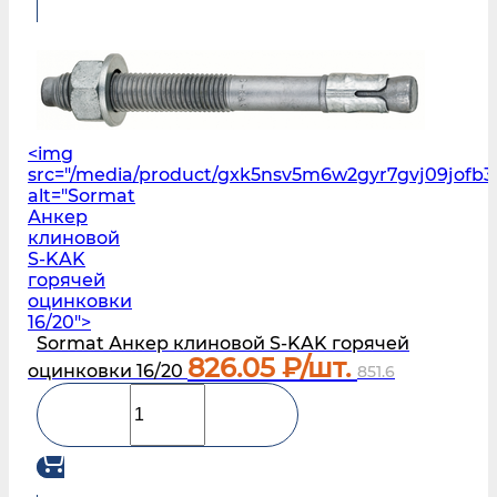
<img
src="/media/product/gxk5nsv5m6w2gyr7gvj09jofb3
alt="Sormat
Анкер
клиновой
S‑KAK
горячей
оцинковки
16/20">
Sormat Анкер клиновой S‑KAK горячей
826.05
₽/шт.
оцинковки 16/20
851.6