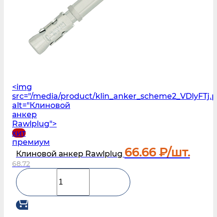
<img
src="/media/product/klin_anker_scheme2_VDlyFTj.
alt="Клиновой
анкер
Rawlplug">
хит
премиум
66.66
₽/шт.
Клиновой анкер Rawlplug
68.72