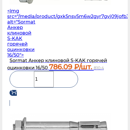
<img
src="/media/product/gxk5nsv5m6w2gyr7gvj09jofb3l
alt="Sormat
Анкер
клиновой
S‑KAK
горячей
оцинковки
16/50">
Sormat Анкер клиновой S‑KAK горячей
786.09
₽/шт.
оцинковки 16/50
810.4