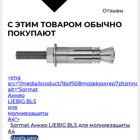
Отзывы
С ЭТИМ ТОВАРОМ ОБЫЧНО
ПОКУПАЮТ
<img
src="/media/product/16pf508mqzekssxrep7zitzmnc
alt="Sormat
Анкер
LIEBIG BLS
для
молниезащиты
A4">
Sormat Анкер LIEBIG BLS для молниезащиты
A4
Узнать цену