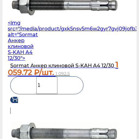
<img
src="/media/product/gxk5nsv5m6w2gyr7gvj09jofb3
alt="Sormat
Анкер
клиновой
S‑KAH A4
12/30">
1
Sormat Анкер клиновой S‑KAH A4 12/30
059.72
₽/шт.
1 092.5