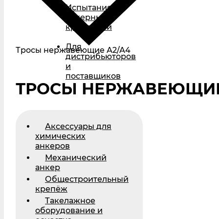
Испытания
анкерных
креплений
Для
Тросы нержавеющие А2/А4
дистрибьюторов
и
поставщиков
ТРОСЫ НЕРЖАВЕЮЩИ
Аксессуары для
химических
анкеров
Механический
анкер
Общестроительный
крепёж
Такелажное
оборудование и