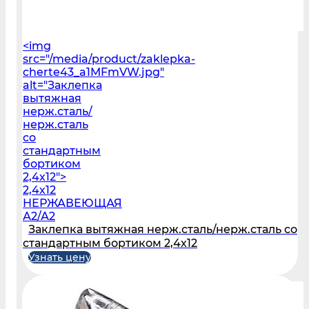
<img
src="/media/product/zaklepka-
cherte43_a1MFmVW.jpg"
alt="Заклепка
вытяжная
нерж.сталь/
нерж.сталь
со
стандартным
бортиком
2,4х12">
2,4х12
НЕРЖАВЕЮЩАЯ
А2/А2
Заклепка вытяжная нерж.сталь/нерж.сталь со
стандартным бортиком 2,4х12
Узнать цену