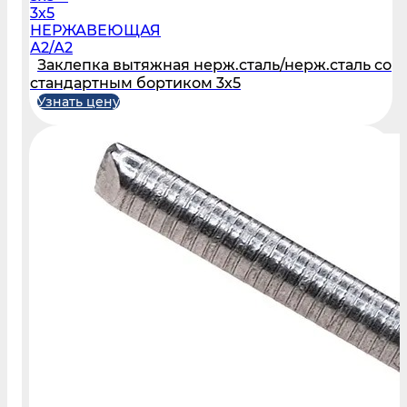
3х5
НЕРЖАВЕЮЩАЯ
А2/А2
Заклепка вытяжная нерж.сталь/нерж.сталь со
стандартным бортиком 3х5
Узнать цену