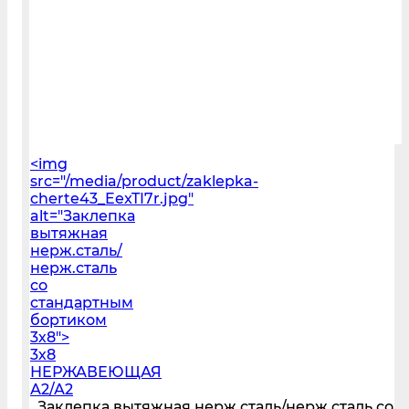
<img
src="/media/product/zaklepka-
cherte43_EexTI7r.jpg"
alt="Заклепка
вытяжная
нерж.сталь/
нерж.сталь
со
стандартным
бортиком
3х8">
3х8
НЕРЖАВЕЮЩАЯ
А2/А2
Заклепка вытяжная нерж.сталь/нерж.сталь со