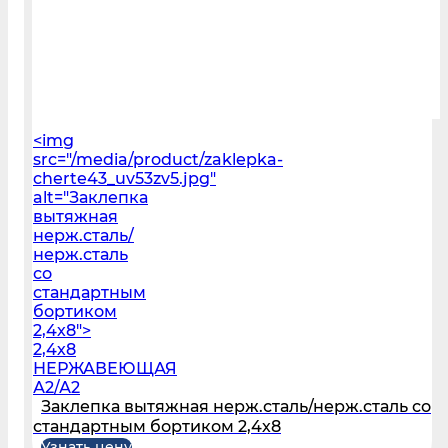
<img
src="/media/product/zaklepka-
cherte43_uv53zv5.jpg"
alt="Заклепка
вытяжная
нерж.сталь/
нерж.сталь
со
стандартным
бортиком
2,4х8">
2,4х8
НЕРЖАВЕЮЩАЯ
А2/А2
Заклепка вытяжная нерж.сталь/нерж.сталь со
стандартным бортиком 2,4х8
Узнать цену