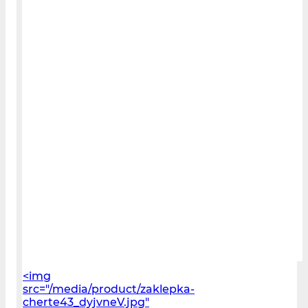
<img
src="/media/product/zaklepka-
cherte43_dyjvneV.jpg"