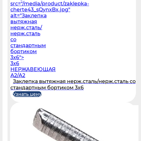
src="/media/product/zaklepka-
cherte43_sQynxBx.jpg"
alt="Заклепка
вытяжная
нерж.сталь/
нерж.сталь
со
стандартным
бортиком
3х6">
3х6
НЕРЖАВЕЮЩАЯ
А2/А2
Заклепка вытяжная нерж.сталь/нерж.сталь со
стандартным бортиком 3х6
Узнать цену