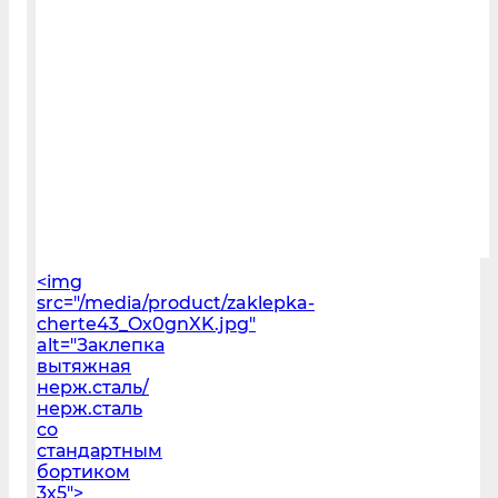
<img
src="/media/product/zaklepka-
cherte43_Ox0gnXK.jpg"
alt="Заклепка
вытяжная
нерж.сталь/
нерж.сталь
со
стандартным
бортиком
3х5">