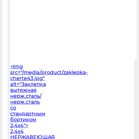
<img
src="/media/product/zaklepka-
cherte43.jpg"
alt="Заклепка
вытяжная
нерж.сталь/
нерж.сталь
со
стандартным
бортиком
2,4х4">
2,4х4
НЕРЖАВЕЮЩАЯ