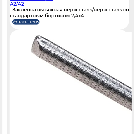
А2/А2
Заклепка вытяжная нерж.сталь/нерж.сталь со
стандартным бортиком 2,4х4
Узнать цену