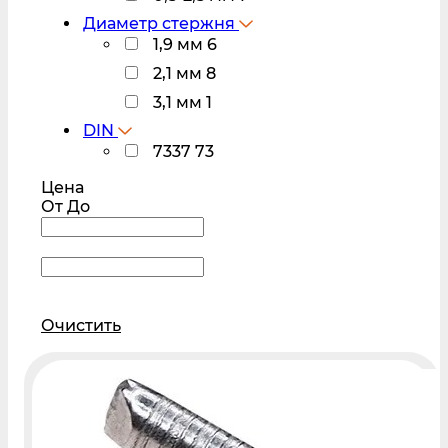
Диаметр стержня
1,9 мм
6
2,1 мм
8
3,1 мм
1
DIN
7337
73
Цена
От
До
Очистить