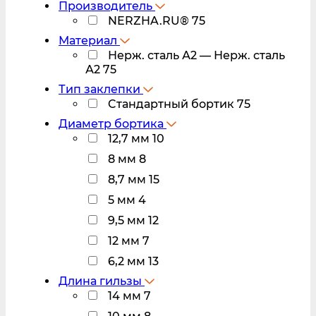
Производитель
NERZHA.RU®
75
Материал
Нерж. сталь А2 — Нерж. сталь
А2
75
Тип заклепки
Cтандартный бортик
75
Диаметр бортика
12,7 мм
10
8 мм
8
8,7 мм
15
5 мм
4
9,5 мм
12
12 мм
7
6,2 мм
13
Длина гильзы
14 мм
7