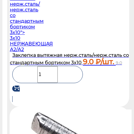
нерж.сталь/
нерж.сталь
со
стандартным
бортиком
3х10">
3х10
НЕРЖАВЕЮЩАЯ
А2/А2
Заклепка вытяжная нерж.сталь/нерж.сталь со
9.0
₽/шт.
стандартным бортиком 3х10
9.0