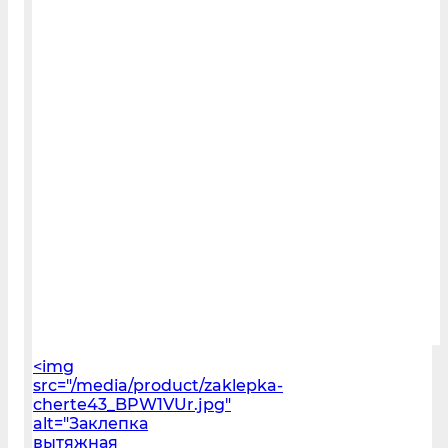
<img
src="/media/product/zaklepka-
cherte43_BPW1VUr.jpg"
alt="Заклепка
вытяжная