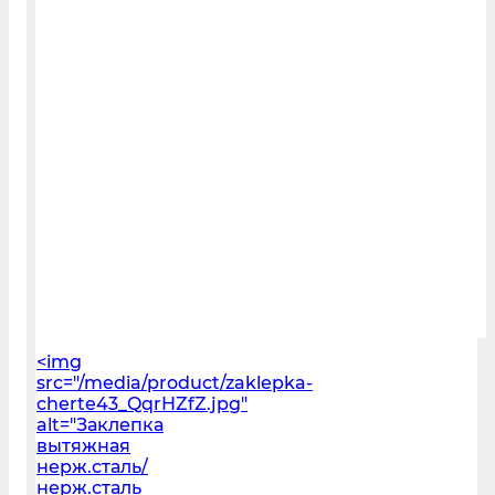
<img
src="/media/product/zaklepka-
cherte43_QqrHZfZ.jpg"
alt="Заклепка
вытяжная
нерж.сталь/
нерж.сталь